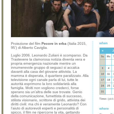
when
Proiezione del film
Pecore in erba
(Italia 2015,
95’) di Alberto Caviglia.
«
J
Luglio 2006. Leonardo Zuliani è scomparso. Da
Su
Mo
Trastevere la clamorosa notizia diventa vera e
propria emergenza nazionale mentre un
innumerevole gruppo di seguaci si accalca
3
4
davanti alla casa del giovane attivista. La
10
11
mamma è disperata, il quartiere paralizzato. Alla
televisione ogni canale parla di lui, tutte le
17
18
autorità esprimono la loro solidarietà alla
24
25
famiglia. Molti non vogliono crederci, forse
sperano sia un’altra delle sue trovate. Genio
31
della comunicazione, fumettista di successo,
Time:
(pick
stilista visionario, scrittore di grido, attivista dei
diritti civili: ma chi è veramente Leonardo? Con
l’aiuto di autorevoli esperti e personalità di
where
spicco, il film ne ripercorre la vita, gettando