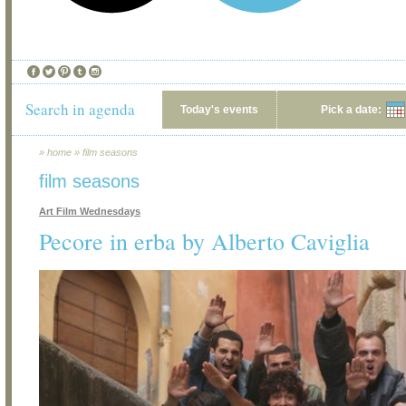
Search in agenda
Today's events
Pick a date:
»
home
»
film seasons
film seasons
Art Film Wednesdays
Pecore in erba by Alberto Caviglia