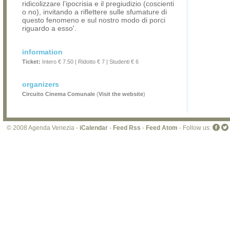
ridicolizzare l’ipocrisia e il pregiudizio (coscienti
o no), invitando a riflettere sulle sfumature di
questo fenomeno e sul nostro modo di porci
riguardo a esso'.
information
Ticket:
Intero € 7.50 | Ridotto € 7 | Studenti € 6
organizers
Circuito Cinema Comunale
(
Visit the website
)
© 2008 Agenda Venezia -
iCalendar
-
Feed Rss
-
Feed Atom
- Follow us: