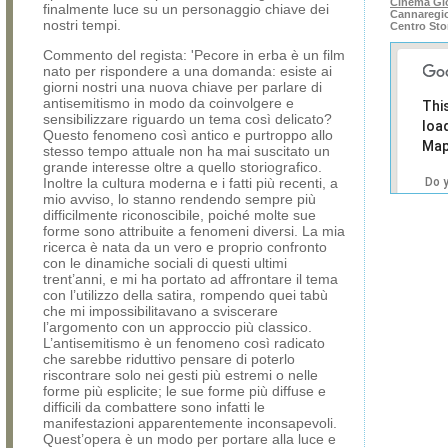
Cinema Gi
finalmente luce su un personaggio chiave dei
Cannaregio
nostri tempi.
Centro Sto
Commento del regista: 'Pecore in erba è un film
nato per rispondere a una domanda: esiste ai
giorni nostri una nuova chiave per parlare di
antisemitismo in modo da coinvolgere e
Thi
sensibilizzare riguardo un tema così delicato?
loa
Questo fenomeno così antico e purtroppo allo
Map
stesso tempo attuale non ha mai suscitato un
grande interesse oltre a quello storiografico.
Inoltre la cultura moderna e i fatti più recenti, a
Do 
mio avviso, lo stanno rendendo sempre più
own
difficilmente riconoscibile, poiché molte sue
web
forme sono attribuite a fenomeni diversi. La mia
ricerca è nata da un vero e proprio confronto
con le dinamiche sociali di questi ultimi
trent’anni, e mi ha portato ad affrontare il tema
con l’utilizzo della satira, rompendo quei tabù
che mi impossibilitavano a sviscerare
l’argomento con un approccio più classico.
L’antisemitismo è un fenomeno così radicato
che sarebbe riduttivo pensare di poterlo
riscontrare solo nei gesti più estremi o nelle
forme più esplicite; le sue forme più diffuse e
difficili da combattere sono infatti le
manifestazioni apparentemente inconsapevoli.
Quest’opera è un modo per portare alla luce e