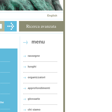
English
Ricerca avanzata
menu
rassegne
luoghi
organizzatori
approfondimenti
glossario
che
chi siamo