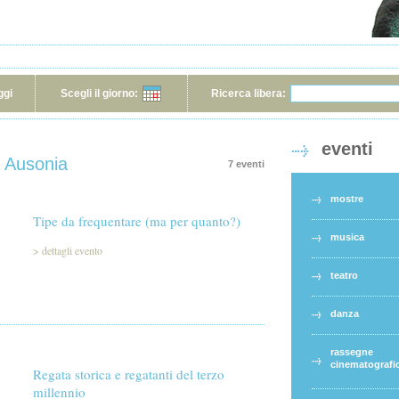
ggi
Scegli il giorno:
Ricerca libera:
eventi
& Ausonia
7 eventi
mostre
Tipe da frequentare (ma per quanto?)
musica
>
dettagli evento
teatro
danza
rassegne
cinematografi
Regata storica e regatanti del terzo
millennio