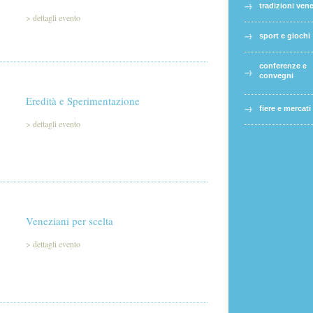
tradizioni ven
>
dettagli evento
sport e giochi
conferenze e
convegni
Eredità e Sperimentazione
fiere e mercati
>
dettagli evento
Veneziani per scelta
>
dettagli evento