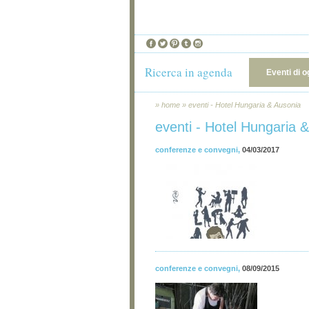
Ricerca in agenda
Eventi di o
»
home
»
eventi - Hotel Hungaria & Ausonia
eventi - Hotel Hungaria 
conferenze e convegni
,
04/03/2017
conferenze e convegni
,
08/09/2015