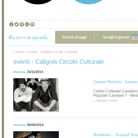
Ricerca in agenda
Eventi di oggi
Scegli il giorno:
»
home
»
eventi - Caligola Circolo Culturale
eventi - Caligola Circolo Culturale
musica
,
15/11/2014
Guano Padano: Ameri
Centro Culturale Candiani
Piazzale Candiani 7 - Mest
>
dettagli evento
musica
,
06/06/2014
Bombino - Nomad Tou