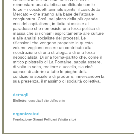
reinnestare una dialettica conflittuale con le
forze – i cosiddetti animals spirits, il cosiddetto
Mercato – che stanno alla base dell’attuale
congiuntura. Così, nel pieno della più grande
crisi del capitalismo, in Italia si assiste al
paradosso che non esiste una forza politica di
massa che si richiami esplicitamente alle culture
e alle analisi socialiste dei processi. Le
riflessioni che vengono proposte in questo
volume vogliono essere un contributo alla
ricostruzione di una strategia e di una forza
neosocialista. Di una forma-partito che, come il
mitico pipistrello di La Fontaine, sappia essere,
di volta in volta, roditore e uccello, sia cioè
capace di aderire a tutte le pieghe della
condizione sociale e di produrre, innervandovi la
sua presenza, il massimo di socialità collettiva.
dettagli
Biglietto:
consulta il sito dell'evento
organizzatori
Fondazione Gianni Pellicani
(
Visita sito
)