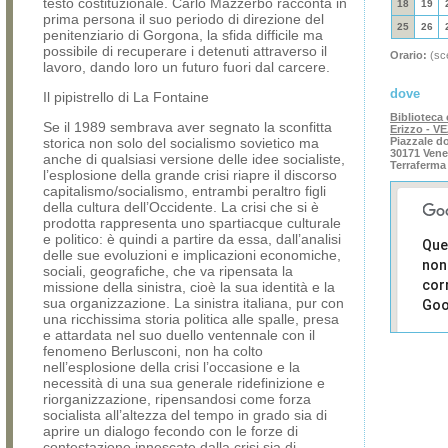
testo costituzionale. Carlo Mazzerbo racconta in
18
19
prima persona il suo periodo di direzione del
25
26
penitenziario di Gorgona, la sfida difficile ma
possibile di recuperare i detenuti attraverso il
Orario:
(sce
lavoro, dando loro un futuro fuori dal carcere.
dove
Il pipistrello di La Fontaine
Biblioteca 
Se il 1989 sembrava aver segnato la sconfitta
Erizzo - V
storica non solo del socialismo sovietico ma
Piazzale do
30171 Vene
anche di qualsiasi versione delle idee socialiste,
Terraferma
l’esplosione della grande crisi riapre il discorso
capitalismo/socialismo, entrambi peraltro figli
della cultura dell’Occidente. La crisi che si è
prodotta rappresenta uno spartiacque culturale
e politico: è quindi a partire da essa, dall’analisi
Que
delle sue evoluzioni e implicazioni economiche,
non
sociali, geografiche, che va ripensata la
cor
missione della sinistra, cioè la sua identità e la
sua organizzazione. La sinistra italiana, pur con
Goo
una ricchissima storia politica alle spalle, presa
e attardata nel suo duello ventennale con il
Sei i
fenomeno Berlusconi, non ha colto
prop
nell’esplosione della crisi l’occasione e la
di 
necessità di una sua generale ridefinizione e
sit
riorganizzazione, ripensandosi come forza
socialista all’altezza del tempo in grado sia di
aprire un dialogo fecondo con le forze di
contestazione innescate dalla crisi sia di