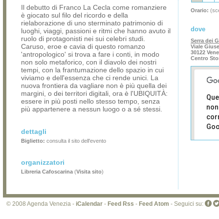
Il debutto di Franco La Cecla come romanziere
Orario:
(sce
è giocato sul filo del ricordo e della
rielaborazione di uno sterminato patrimonio di
dove
luoghi, viaggi, passioni e ritmi che hanno avuto il
ruolo di protagonisti nei sui celebri studi.
Serra dei G
Caruso, eroe e cavia di questo romanzo
Viale Giuse
30122 Vene
'antropologico' si trova a fare i conti, in modo
Centro Sto
non solo metaforico, con il diavolo dei nostri
tempi, con la frantumazione dello spazio in cui
viviamo e dell'essenza che ci rende unici. La
nuova frontiera da vagliare non è più quella dei
margini, o dei territori digitali, ora è l'UBIQUITÀ:
Que
essere in più posti nello stesso tempo, senza
non
più appartenere a nessun luogo o a sé stessi.
cor
Goo
dettagli
Biglietto:
consulta il sito dell'evento
Sei i
prop
di 
organizzatori
sit
Libreria Cafoscarina
(
Visita sito
)
© 2008 Agenda Venezia -
iCalendar
-
Feed Rss
-
Feed Atom
- Seguici su: