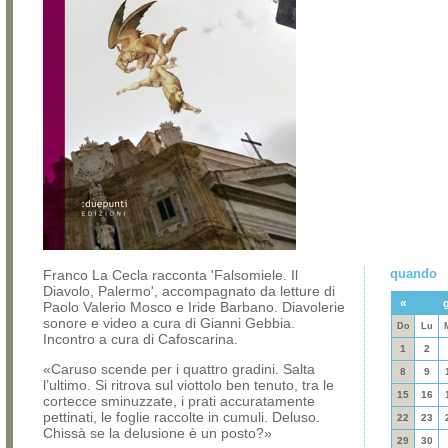
quando
Franco La Cecla racconta 'Falsomiele. Il
Diavolo, Palermo', accompagnato da letture di
«
Paolo Valerio Mosco e Iride Barbano. Diavolerie
sonore e video a cura di Gianni Gebbia.
Do
Lu
Incontro a cura di Cafoscarina.
1
2
«Caruso scende per i quattro gradini. Salta
8
9
l’ultimo. Si ritrova sul viottolo ben tenuto, tra le
15
16
cortecce sminuzzate, i prati accuratamente
pettinati, le foglie raccolte in cumuli. Deluso.
22
23
Chissà se la delusione è un posto?»
29
30