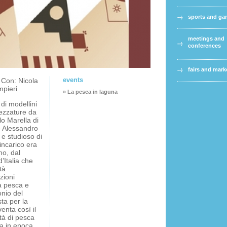
sports and g
meetings and
conferences
fairs and mark
events
 Con: Nicola
mpieri
» La pesca in laguna
di modellini
rezzature da
lo Marella di
e Alessandro
 e studioso di
’incarico era
no, dal
’Italia che
tà
zioni
la pesca e
onio del
ta per la
enta così il
ità di pesca
ia in epoca