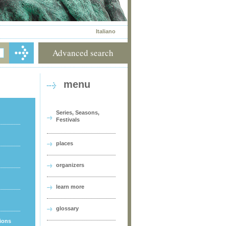
Italiano
Advanced search
menu
Series, Seasons,
Festivals
places
organizers
learn more
glossary
tions