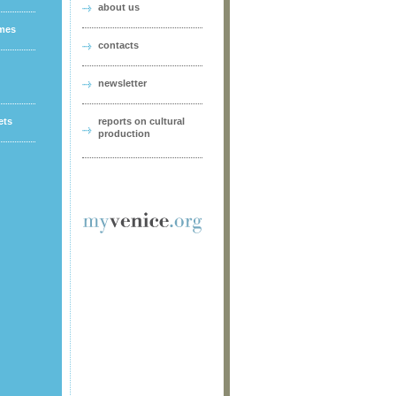
about us
ames
contacts
newsletter
ets
reports on cultural
production