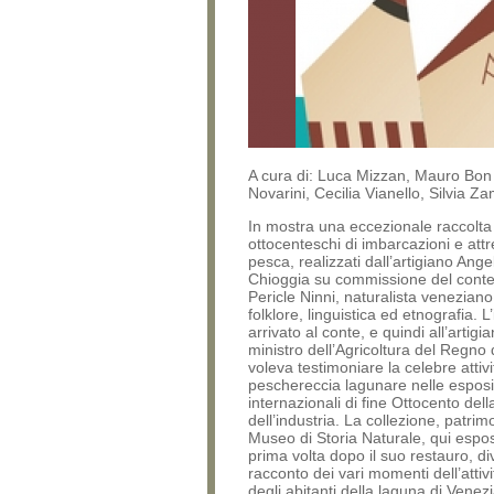
A cura di: Luca Mizzan, Mauro Bon
Novarini, Cecilia Vianello, Silvia Za
In mostra una eccezionale raccolta 
ottocenteschi di imbarcazioni e att
pesca, realizzati dall’artigiano Ange
Chioggia su commissione del cont
Pericle Ninni, naturalista veneziano
folklore, linguistica ed etnografia. L
arrivato al conte, e quindi all’artigia
ministro dell’Agricoltura del Regno d
voleva testimoniare la celebre attivi
peschereccia lagunare nelle esposi
internazionali di fine Ottocento del
dell’industria. La collezione, patrim
Museo di Storia Naturale, qui espos
prima volta dopo il suo restauro, div
racconto dei vari momenti dell’attiv
degli abitanti della laguna di Venez