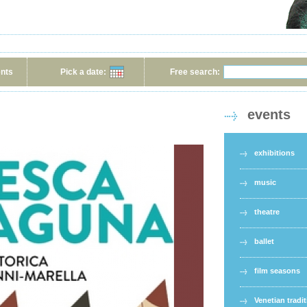
ents
Pick a date:
Free search:
events
exhibitions
music
theatre
ballet
film seasons
Venetian tradi