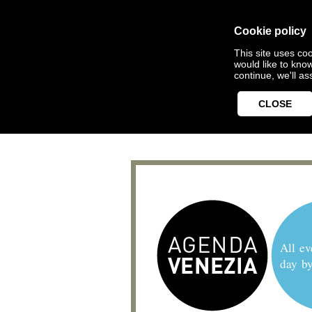
Cookie policy
This site uses coo
would like to kno
continue, we'll a
CLOSE
All ev
day b