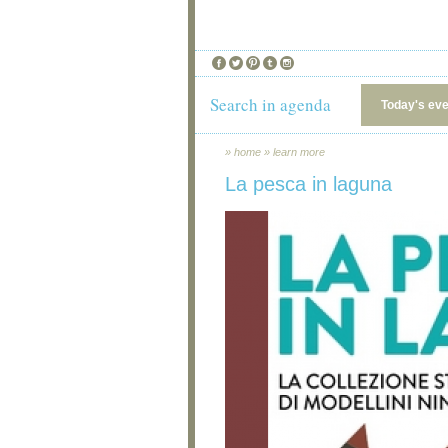
Search in agenda
Today's ev
»
home
»
learn more
La pesca in laguna