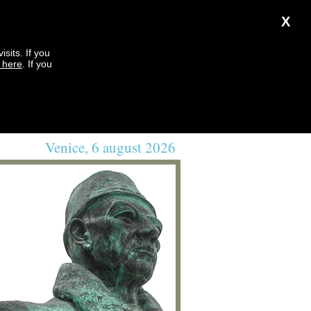
X
sits. If you
k here
. If you
Venice, 6 august 2026