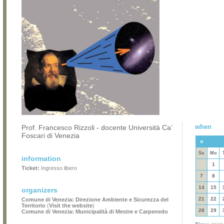
when
Prof. Francesco Rizzoli - docente Università Ca’
Foscari di Venezia
«
Su
Mo
information
1
Ticket:
Ingresso libero
7
8
14
15
organizers
21
22
Comune di Venezia: Direzione Ambiente e Sicurezza del
Territorio
(
Visit the website
)
28
29
Comune di Venezia: Municipalità di Mestre e Carpenedo