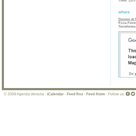
Time:
(pick
where
Duomo di 
P.zza Ferre
Terraferma
Thi
loa
Map
Do 
own
web
© 2008 Agenda Venezia -
iCalendar
-
Feed Rss
-
Feed Atom
- Follow us: