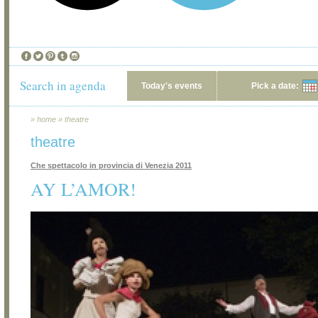
Search in agenda
Today's events
Pick a date:
»
home
»
theatre
theatre
Che spettacolo in provincia di Venezia 2011
AY L’AMOR!