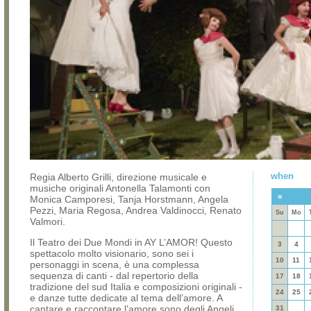
when
Regia Alberto Grilli, direzione musicale e
musiche originali Antonella Talamonti con
«
Monica Camporesi, Tanja Horstmann, Angela
Pezzi, Maria Regosa, Andrea Valdinocci, Renato
Su
Mo
Valmori.
Il Teatro dei Due Mondi in AY L’AMOR! Questo
3
4
spettacolo molto visionario, sono sei i
10
11
personaggi in scena, è una complessa
sequenza di canti - dal repertorio della
17
18
tradizione del sud Italia e composizioni originali -
24
25
e danze tutte dedicate al tema dell’amore. A
cantare e raccontare l’amore sono degli Angeli
31