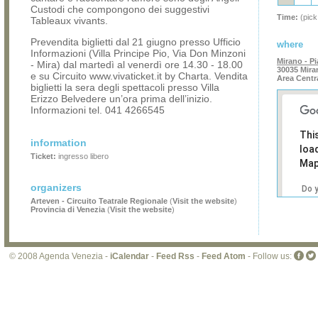
Custodi che compongono dei suggestivi
Time:
(pick
Tableaux vivants.
Prevendita biglietti dal 21 giugno presso Ufficio
where
Informazioni (Villa Principe Pio, Via Don Minzoni
Mirano - Pi
- Mira) dal martedì al venerdì ore 14.30 - 18.00
30035 Mira
e su Circuito www.vivaticket.it by Charta. Vendita
Area Centr
biglietti la sera degli spettacoli presso Villa
Erizzo Belvedere un’ora prima dell’inizio.
Informazioni tel. 041 4266545
Thi
information
loa
Ticket:
ingresso libero
Map
organizers
Do 
own
Arteven - Circuito Teatrale Regionale
(
Visit the website
)
Provincia di Venezia
(
Visit the website
)
web
© 2008 Agenda Venezia -
iCalendar
-
Feed Rss
-
Feed Atom
- Follow us: