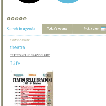
Search in agenda
Today's events
Pick a date:
»
home
»
theatre
theatre
TEATRO NELLE FRAZIONI 2012
Life