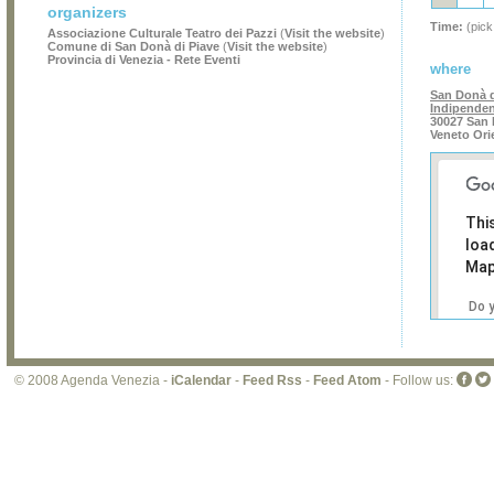
organizers
Time:
(pick
Associazione Culturale Teatro dei Pazzi
(
Visit the website
)
Comune di San Donà di Piave
(
Visit the website
)
Provincia di Venezia - Rete Eventi
where
San Donà d
Indipende
30027 San 
Veneto Ori
Thi
loa
Map
Do 
own
web
© 2008 Agenda Venezia -
iCalendar
-
Feed Rss
-
Feed Atom
- Follow us: