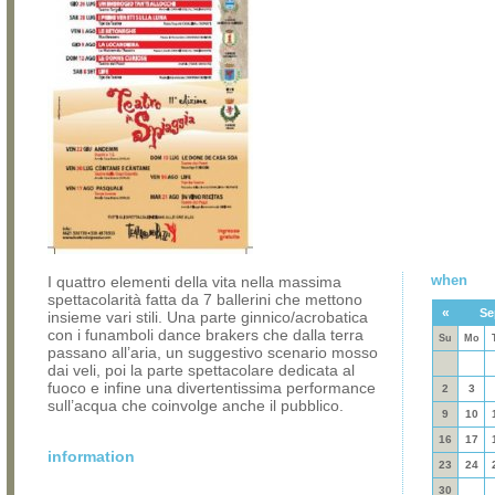
when
I quattro elementi della vita nella massima
spettacolarità fatta da 7 ballerini che mettono
«
Se
insieme vari stili. Una parte ginnico/acrobatica
con i funamboli dance brakers che dalla terra
Su
Mo
passano all’aria, un suggestivo scenario mosso
dai veli, poi la parte spettacolare dedicata al
fuoco e infine una divertentissima performance
2
3
sull’acqua che coinvolge anche il pubblico.
9
10
16
17
information
23
24
30