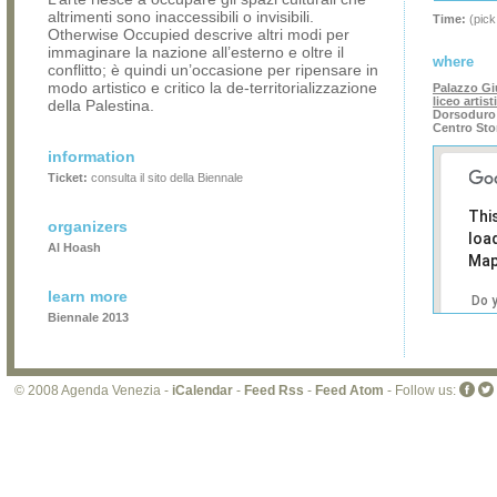
altrimenti sono inaccessibili o invisibili.
Time:
(pick
Otherwise Occupied descrive altri modi per
immaginare la nazione all’esterno e oltre il
where
conflitto; è quindi un’occasione per ripensare in
modo artistico e critico la de-territorializzazione
Palazzo Gi
liceo artist
della Palestina.
Dorsoduro 
Centro Sto
information
Ticket:
consulta il sito della Biennale
Thi
organizers
loa
Al Hoash
Map
learn more
Do 
Biennale 2013
own
web
© 2008 Agenda Venezia -
iCalendar
-
Feed Rss
-
Feed Atom
- Follow us: