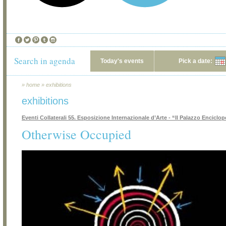
Search in agenda
Today's events
Pick a date:
»
home
»
exhibitions
exhibitions
Eventi Collaterali 55. Esposizione Internazionale d’Arte - “Il Palazzo Enciclo
Otherwise Occupied