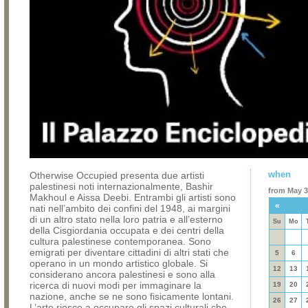
when
Otherwise Occupied presenta due artisti
palestinesi noti internazionalmente, Bashir
from May 31
Makhoul e Aissa Deebi. Entrambi gli artisti sono
«
nati nell’ambito dei confini del 1948, ai margini
di un altro stato nella loro patria e all’esterno
Su
Mo
della Cisgiordania occupata e dei centri della
cultura palestinese contemporanea. Sono
emigrati per diventare cittadini di altri stati che
5
6
operano in un mondo artistico globale. Si
12
13
considerano ancora palestinesi e sono alla
ricerca di nuovi modi per immaginare la
19
20
nazione, anche se ne sono fisicamente lontani.
26
27
L’arte riesce a occupare gli spazi culturali che