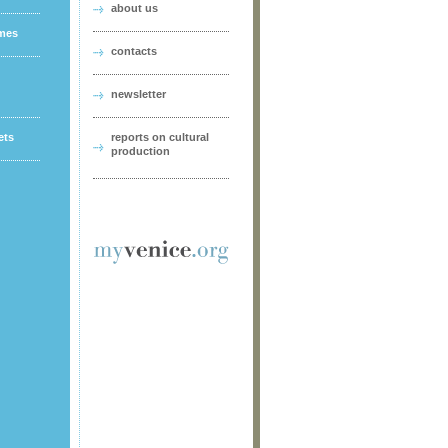
about us
ames
contacts
newsletter
ets
reports on cultural
production