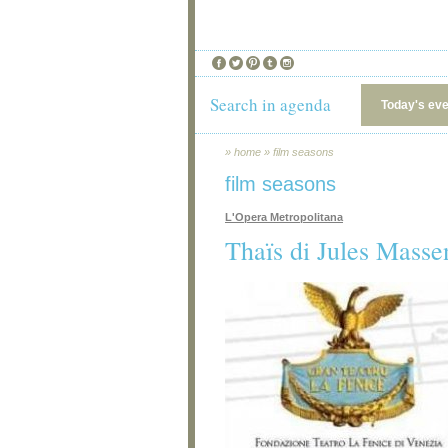
Search in agenda
Today's ev
»
home
»
film seasons
film seasons
L'Opera Metropolitana
Thaïs di Jules Masse