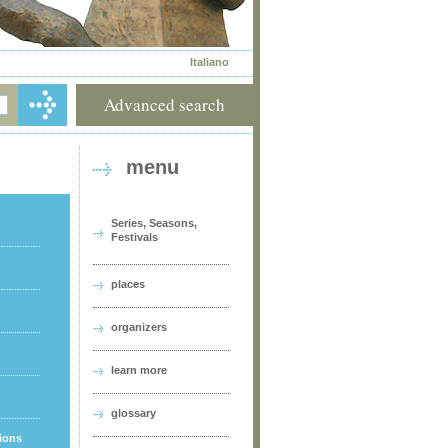
Italiano
Advanced search
menu
Series, Seasons,
Festivals
places
organizers
learn more
glossary
tions