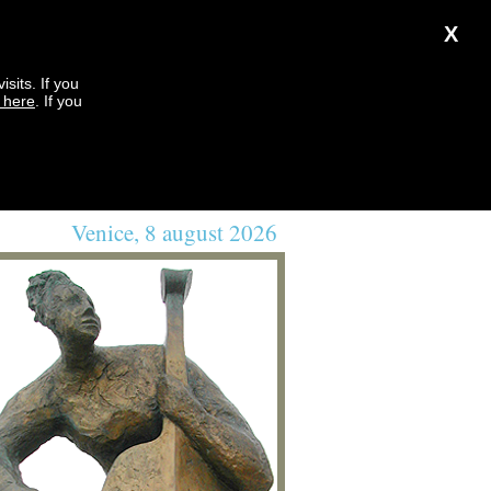
X
sits. If you
k here
. If you
Venice, 8 august 2026