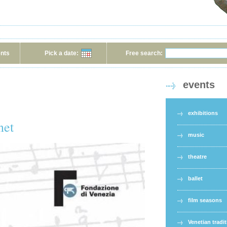
ents
Pick a date:
Free search:
events
exhibitions
net
music
theatre
ballet
film seasons
Venetian tradi