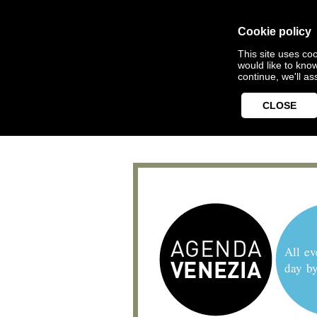
Cookie policy
This site uses coo
would like to kno
continue, we'll a
CLOSE
All ev
day b