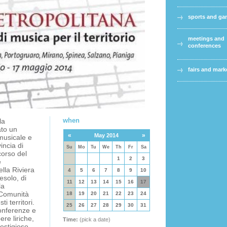
sports and g
meetings and
conferences
fairs and mark
when
la
ato un
«
»
May 2014
 musicale e
vincia di
Su
Mo
Tu
We
Th
Fr
Sa
corso del
1
2
3
e
lla Riviera
4
5
6
7
8
9
10
esolo, di
11
12
13
14
15
16
17
la
 Comunità
18
19
20
21
22
23
24
i territori.
25
26
27
28
29
30
31
conferenze e
ere liriche,
Time:
(pick a date)
restigioso