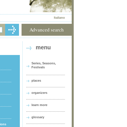
Italiano
Advanced search
menu
Series, Seasons,
Festivals
places
organizers
learn more
glossary
tions