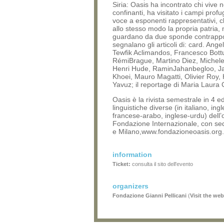
Siria: Oasis ha incontrato chi vive 
confinanti, ha visitato i campi prof
voce a esponenti rappresentativi,
allo stesso modo la propria patria,
guardano da due sponde contrappo
segnalano gli articoli di: card. Ange
Tewfik Aclimandos, Francesco Bottu
RémiBrague, Martino Diez, Michele
Henri Hude, RaminJahanbegloo, J
Khoei, Mauro Magatti, Olivier Roy,
Yavuz; il reportage di Maria Laura 
Oasis è la rivista semestrale in 4 ed
linguistiche diverse (in italiano, in
francese-arabo, inglese-urdu) del
Fondazione Internazionale, con se
e Milano,www.fondazioneoasis.org.
information
Ticket:
consulta il sito dell'evento
organizers
Fondazione Gianni Pellicani
(
Visit the web