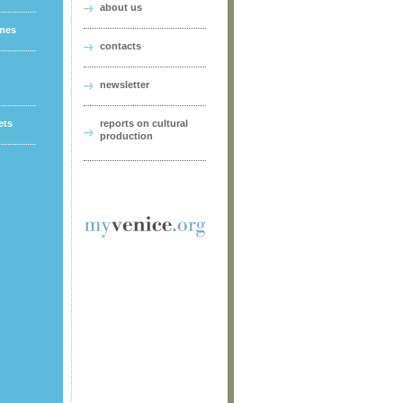
about us
ames
contacts
newsletter
ets
reports on cultural
production