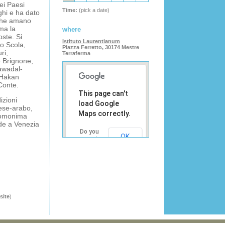
nei Paesi
Time:
(pick a date)
ughi e ha dato
 che amano
 ma la
where
ste. Si
Istituto Laurentianum
lo Scola,
Piazza Ferretto, 30174 Mestre
ri,
Terraferma
 Brignone,
awadal-
 Hakan
Conte.
This page can't
izioni
load Google
glese-arabo,
Maps correctly.
l’omonima
de a Venezia
Do you
OK
own this
website?
site
)