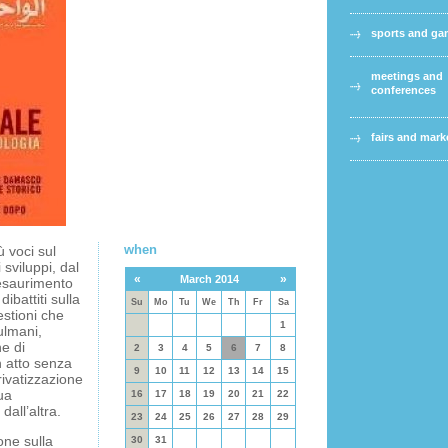
sports and g
meetings and
conferences
fairs and mark
when
 voci sul
 sviluppi, dal
«
»
March 2014
’esaurimento
ibattiti sulla
Su
Mo
Tu
We
Th
Fr
Sa
estioni che
1
ulmani,
ne di
2
3
4
5
6
7
8
n atto senza
9
10
11
12
13
14
15
rivatizzazione
ua
16
17
18
19
20
21
22
dall’altra.
23
24
25
26
27
28
29
one sulla
30
31