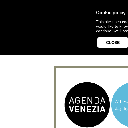
Cookie policy
This site uses coo
would like to kno
continue, we'll a
CLOSE
All ev
day b