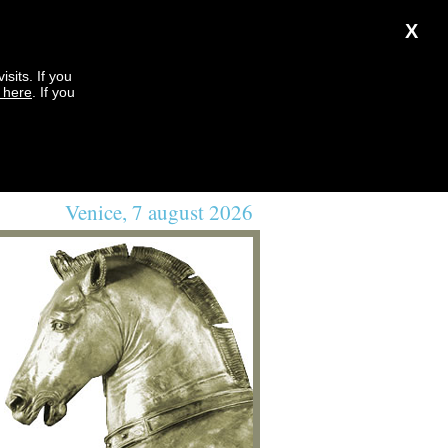
X
sits. If you
k here
. If you
Venice, 7 august 2026