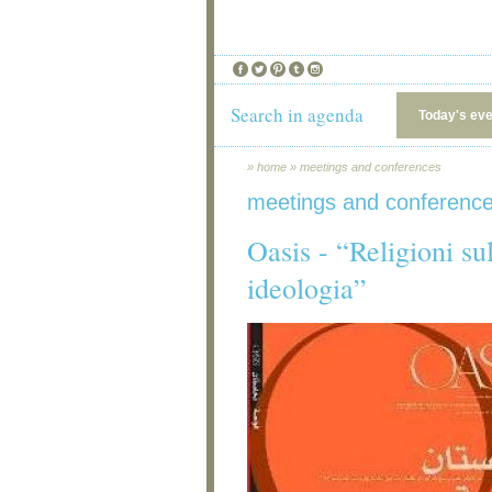
Search in agenda
Today's ev
»
home
»
meetings and conferences
meetings and conferenc
Oasis - “Religioni su
ideologia”