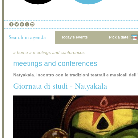
Search in agenda
Today's events
Pick a date:
»
home
»
meetings and conferences
meetings and conferences
Natyakala. Incontro con le tradizioni teatrali e musicali dell
Giornata di studi - Natyakala