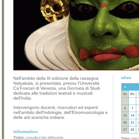
when
Nell'ambito della III edizione della rassegna
Natyakala, si presentata, presso l'Università
«
Ca'Foscari di Venezia, una Giornata di Studi
dedicata alle tradizioni teatrali e musicali
Su
Mo
dell'India.
Intervengono docenti, ricercatori ed esperti
6
7
nell'ambito dell'Indologia, dell'Etnomusicologia e
13
14
delle arti sceniche indiane.
20
21
27
28
information
Ticket:
consulta il sito dell'evento
Time:
(pick