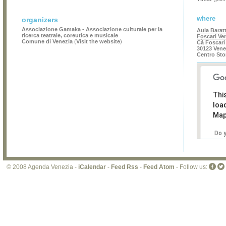
where
organizers
Associazione Gamaka - Associazione culturale per la
Aula Baratt
ricerca teatrale, coreutica e musicale
Foscari Ve
Comune di Venezia
(
Visit the website
)
Cà Foscari
30123 Vene
Centro Sto
Thi
loa
Map
Do 
own
web
© 2008 Agenda Venezia -
iCalendar
-
Feed Rss
-
Feed Atom
- Follow us: