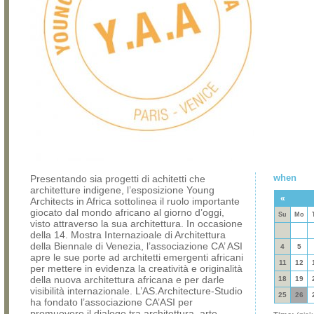
when
Presentando sia progetti di achitetti che
architetture indigene, l’esposizione Young
«
Architects in Africa sottolinea il ruolo importante
giocato dal mondo africano al giorno d’oggi,
Su
Mo
visto attraverso la sua architettura. In occasione
della 14. Mostra Internazioale di Architettura
della Biennale di Venezia, l’associazione CA’ ASI
4
5
apre le sue porte ad architetti emergenti africani
11
12
per mettere in evidenza la creatività e originalità
della nuova architettura africana e per darle
18
19
visibilità internazionale. L’AS.Architecture-Studio
25
26
ha fondato l’associazione CA’ASI per
promuovere il dialogo tra architettura, arte