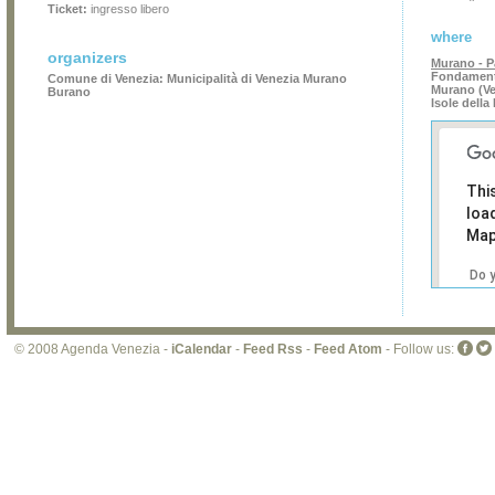
Ticket:
ingresso libero
where
organizers
Murano - P
Fondament
Comune di Venezia: Municipalità di Venezia Murano
Murano (Ve
Burano
Isole dell
Thi
loa
Map
Do 
own
web
© 2008 Agenda Venezia -
iCalendar
-
Feed Rss
-
Feed Atom
- Follow us: