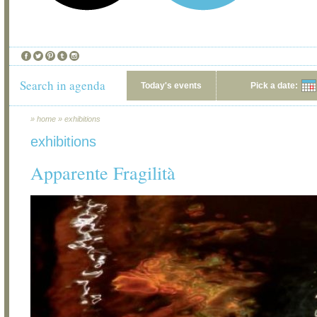
Search in agenda
Today's events
Pick a date:
»
home
»
exhibitions
exhibitions
Apparente Fragilità