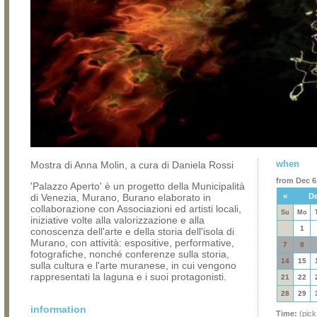
when
Mostra di Anna Molin, a cura di Daniela Rossi
from Dec 6,
'Palazzo Aperto' è un progetto della Municipalità
«
di Venezia, Murano, Burano elaborato in
De
collaborazione con Associazioni ed artisti locali,
Su
Mo
iniziative volte alla valorizzazione e alla
1
conoscenza dell'arte e della storia dell'isola di
Murano, con attività: espositive, performative,
7
8
fotografiche, nonché conferenze sulla storia,
14
15
sulla cultura e l'arte muranese, in cui vengono
rappresentati la laguna e i suoi protagonisti.
21
22
28
29
information
Time:
(pick