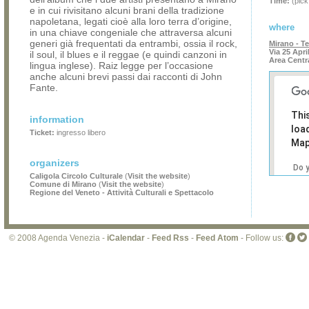
Time:
(pick
e in cui rivisitano alcuni brani della tradizione
napoletana, legati cioè alla loro terra d’origine,
where
in una chiave congeniale che attraversa alcuni
generi già frequentati da entrambi, ossia il rock,
Mirano - Te
Via 25 Apri
il soul, il blues e il reggae (e quindi canzoni in
Area Centr
lingua inglese). Raiz legge per l’occasione
anche alcuni brevi passi dai racconti di John
Fante.
Thi
information
loa
Ticket:
ingresso libero
Map
organizers
Do 
Caligola Circolo Culturale
(
Visit the website
)
own
Comune di Mirano
(
Visit the website
)
web
Regione del Veneto - Attività Culturali e Spettacolo
© 2008 Agenda Venezia -
iCalendar
-
Feed Rss
-
Feed Atom
- Follow us: