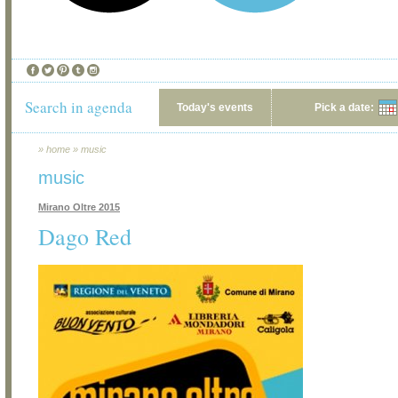
Search in agenda
Today's events
Pick a date:
»
home
»
music
music
Mirano Oltre 2015
Dago Red