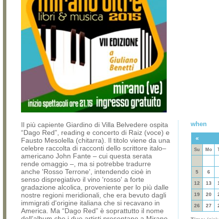
when
Il più capiente Giardino di Villa Belvedere ospita
“Dago Red”, reading e concerto di Raiz (voce) e
«
Fausto Mesolella (chitarra). Il titolo viene da una
celebre raccolta di racconti dello scrittore italo–
Su
Mo
americano John Fante – cui questa serata
rende omaggio –, ma si potrebbe tradurre
anche 'Rosso Terrone', intendendo cioè in
5
6
senso dispregiativo il vino 'rosso' a forte
12
13
gradazione alcolica, proveniente per lo più dalle
nostre regioni meridionali, che era bevuto dagli
19
20
immigrati d'origine italiana che si recavano in
26
27
America. Ma “Dago Red” è soprattutto il nome
dell’album che i due artisti presentano a Mirano