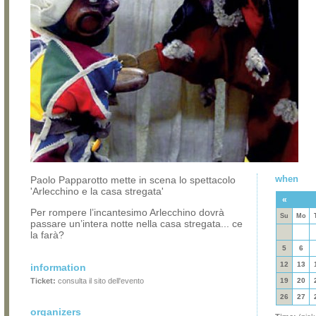
when
Paolo Papparotto mette in scena lo spettacolo
'Arlecchino e la casa stregata'
«
Per rompere l’incantesimo Arlecchino dovrà
Su
Mo
passare un’intera notte nella casa stregata... ce
la farà?
5
6
12
13
information
Ticket:
consulta il sito dell'evento
19
20
26
27
organizers