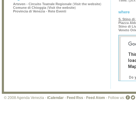
Time:
(pick
Arteven - Circuito Teatrale Regionale
(
Visit the website
)
Comune di Chioggia
(
Visit the website
)
Provincia di Venezia - Rete Eventi
where
S. Stino di
Piazza Aldo
Stino di Li
Veneto Ori
Thi
loa
Map
Do 
own
web
© 2008 Agenda Venezia -
iCalendar
-
Feed Rss
-
Feed Atom
- Follow us: