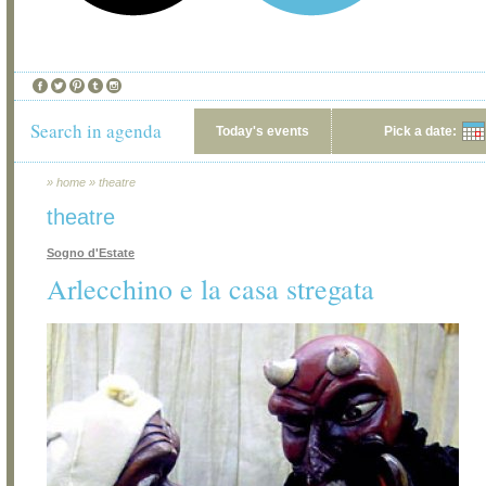
Search in agenda
Today's events
Pick a date:
»
home
»
theatre
theatre
Sogno d'Estate
Arlecchino e la casa stregata