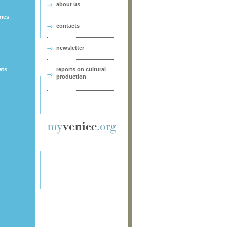
about us
ames
contacts
newsletter
ets
reports on cultural
production