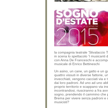
la compagnia teatrale 'Stivalaccio 
in scena lo spettacolo 'I musicanti 
con Anna De Franceschi e accom
musicale di Enrico Bettineschi
Un asino, un cane, un gatto e un gal
quattro vissuti in diverse fattorie, u
invecchiati, vengono cacciati via e t
dai loro padroni. Ad uno ad uno ab
proprio territorio e scappano via i
incontrandosi, riusciranno a fra avve
sogno, prendendo il cammino che 
Brema per vivere senza padroni e 
musicisti?