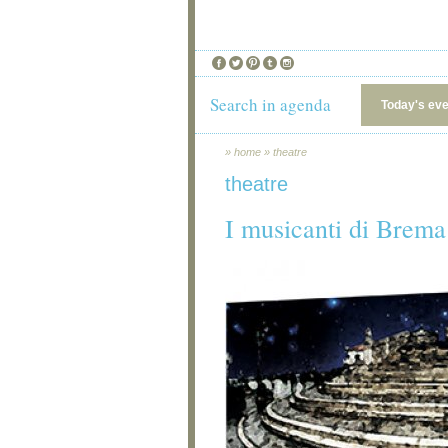
Search in agenda
Today's ev
»
home
»
theatre
theatre
I musicanti di Brema