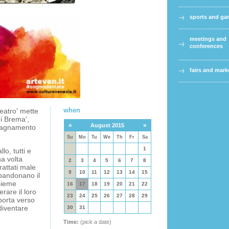
sports and g
meetings and
conferences
fairs and mark
when
Teatro' mette
di Brema',
«
»
August 2015
pagnamento
Su
Mo
Tu
We
Th
Fr
Sa
1
lo, tutti e
na volta
2
3
4
5
6
7
8
rattati male
9
10
11
12
13
14
15
bandonano il
nsieme
16
17
18
19
20
21
22
rare il loro
23
24
25
26
27
28
29
porta verso
diventare
30
31
Time:
(pick a date)