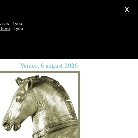
X
sits. If you
k here
. If you
Venice, 6 august 2026