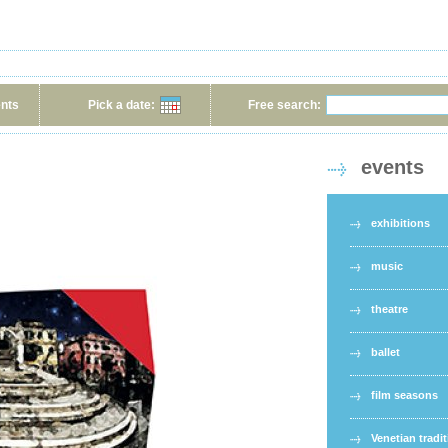
ents
Pick a date:
Free search:
events
exhibitions
music
theatre
ballet
film seasons
Venetian tradi