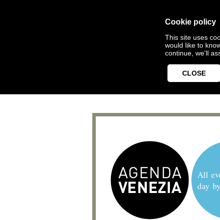
Cookie policy
This site uses coo
would like to kno
continue, we'll a
CLOSE
All ev
day b