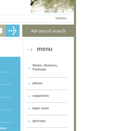
Italiano
Advanced search
menu
Series, Seasons,
Festivals
places
organizers
learn more
glossary
tions