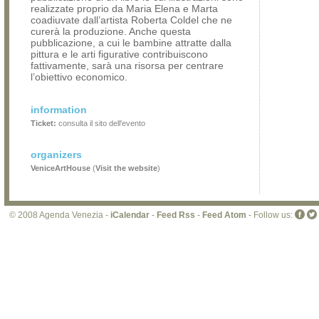
realizzate proprio da Maria Elena e Marta
coadiuvate dall’artista Roberta Coldel che ne
curerà la produzione. Anche questa
pubblicazione, a cui le bambine attratte dalla
pittura e le arti figurative contribuiscono
fattivamente, sarà una risorsa per centrare
l’obiettivo economico.
information
Ticket:
consulta il sito dell'evento
organizers
VeniceArtHouse
(
Visit the website
)
© 2008 Agenda Venezia -
iCalendar
-
Feed Rss
-
Feed Atom
- Follow us: