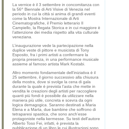
La vernice è il 3 settembre in concomitanza con
la 56^ Biennale di Arti Visive di Venezia nel
periodo in cui la città si anima di grandi eventi
come la Mostra Internazionale di Arti
Cinematografiche, il Premio letterario Il
Campiello, la Regata Storica e in cui maggiore è
l’attenzione dei media rispetto alla vita culturale
veneziana.
L’inaugurazione vede la partecipazione nella
duplice veste di pittore e musicista di Tony
Esposito, fra i primi artisti a confermare la
propria presenza, in una performance musicale
assieme al famoso artista Mark Kostabi.
Altro momento fondamentale dell’iniziativa è il
25 settembre, il giorno successivo alla chiusura
della mostra, dove si svolge la cena di gala
durante la quale è prevista l’asta che mette in
vendita le creazioni degli artisti per raccogliere
quanti più fondi è possibile da utilizzare nella
maniera più utile, concreta e scevra da ogni
logica demagogica. Saranno destinati a Maria
Elena e a Marta, due bambine che soffrono di
tetraparesi spastica, che sono anch’esse
protagoniste nella kermesse. Su testi dell’autore
Alberto Toso Fei, infatti, è prevista la
pubblicazione di un libro le cui illustrazioni sono