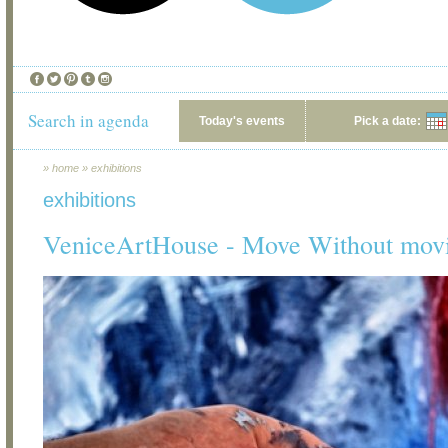
Search in agenda
Today's events
Pick a date:
»
home
»
exhibitions
exhibitions
VeniceArtHouse - Move Without mov