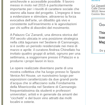
where
amichevole e accessibile possibile. Il lavoro
messo in moto nel 2015 è particolarmente
Ca' Zanard
importante per i risvolti di carattere sociale che
Calle Zana
30121 Vene
stanno alla base del progetto. L’impegno è teso
Centro Sto
a evidenziare e stimolare, attraverso la forza
evocativa dell’arte, un dibattito già vivo e
consistente sull’inserimento e le agevolazioni
per chi soffre di disordini del movimento.
Thi
A Palazzo Ca’ Zanardi, una dimora storica del
loa
XVI secolo ubicata in una posizione strategica
nella città lagunare nel Sestiere di Cannaregio,
Map
si è svolto un periodo residenziale nei mesi di
marzo e aprile: il curatore Andrea Chinellato ha
Do 
invitato quattro gruppi di artisti, ognuno per una
own
settimana, a soggiornare presso il Palazzo e a
web
produrre i propri lavori in loco.
Le opere realizzate diventano parte di una
mostra collettiva che ha luogo presso lo Spazio
Venice Art House, un nuovissimo luogo per
esposizioni caratterizzato da due grandi porte
d’acqua che si affacciano sulla Fondamenta
della Misericordia nel Sestiere di Cannaregio
frequentatissima da studenti e professori
universitari, artisti e in generale da amanti dei
“cicchetti” e del buon vino attratti dai molti
localini e osterie.