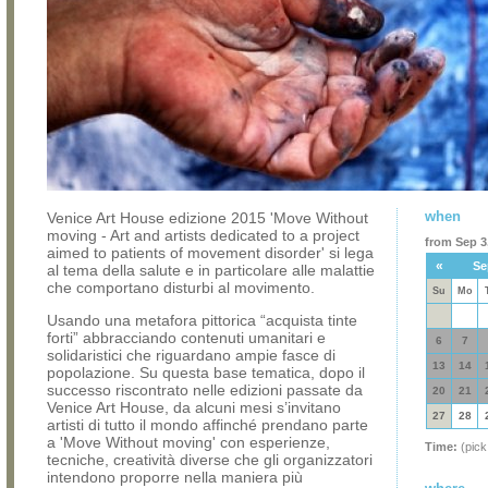
when
Venice Art House edizione 2015 'Move Without
moving - Art and artists dedicated to a project
from Sep 3,
aimed to patients of movement disorder' si lega
«
Se
al tema della salute e in particolare alle malattie
che comportano disturbi al movimento.
Su
Mo
Usando una metafora pittorica “acquista tinte
forti” abbracciando contenuti umanitari e
6
7
solidaristici che riguardano ampie fasce di
13
14
popolazione. Su questa base tematica, dopo il
successo riscontrato nelle edizioni passate da
20
21
Venice Art House, da alcuni mesi s’invitano
27
28
artisti di tutto il mondo affinché prendano parte
a 'Move Without moving' con esperienze,
Time:
(pick
tecniche, creatività diverse che gli organizzatori
intendono proporre nella maniera più