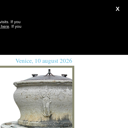
X
sits. If you
k here
. If you
Venice, 10 august 2026