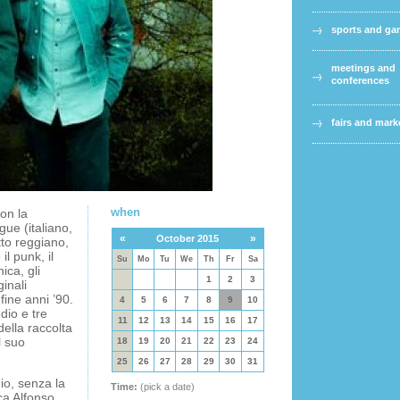
sports and g
meetings and
conferences
fairs and mark
when
con la
gue (italiano,
«
»
October 2015
tto reggiano,
l punk, il
Su
Mo
Tu
We
Th
Fr
Sa
nica, gli
1
2
3
inali
fine anni ’90.
4
5
6
7
8
9
10
dio e tre
11
12
13
14
15
16
17
della raccolta
l suo
18
19
20
21
22
23
24
25
26
27
28
29
30
31
io, senza la
Time:
(pick a date)
ca Alfonso