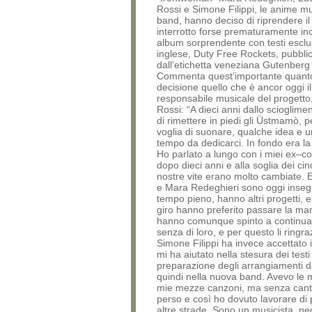
Rossi e Simone Filippi, le anime mus
band, hanno deciso di riprendere il
interrotto forse prematuramente in
album sorprendente con testi escl
inglese, Duty Free Rockets, pubbli
dall’etichetta veneziana Gutenberg
Commenta quest’importante quanto
decisione quello che è ancor oggi il
responsabile musicale del progetto
Rossi: “A dieci anni dallo scioglime
di rimettere in piedi gli Üstmamò, 
voglia di suonare, qualche idea e un
tempo da dedicarci. In fondo era l
Ho parlato a lungo con i miei ex–
dopo dieci anni e alla soglia dei ci
nostre vite erano molto cambiate. E
e Mara Redeghieri sono oggi inseg
tempo pieno, hanno altri progetti, 
giro hanno preferito passare la ma
hanno comunque spinto a continua
senza di loro, e per questo li ringr
Simone Filippi ha invece accettato il
mi ha aiutato nella stesura dei testi
preparazione degli arrangiamenti da
quindi nella nuova band. Avevo le m
mie mezze canzoni, ma senza cant
perso e così ho dovuto lavorare di 
altre strade. Sono un musicista, neg