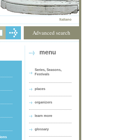
Italiano
Advanced search
menu
Series, Seasons,
Festivals
places
organizers
learn more
glossary
tions