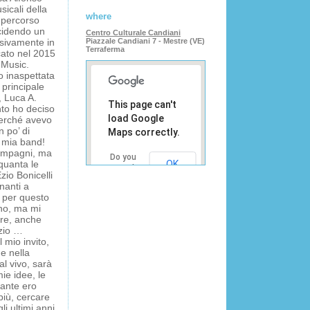
icali della
where
 percorso
cidendo un
Centro Culturale Candiani
usivamente in
Piazzale Candiani 7 - Mestre (VE)
Terraferma
cato nel 2015
 Music.
 inaspettata
 principale
, Luca A.
This page can't
nto ho deciso
load Google
perché avevo
 po’ di
Maps correctly.
a mia band!
compagni, ma
Do you
nquanta le
OK
own this
zio Bonicelli
website?
nanti a
e per questo
no, ma mi
re, anche
azio …
 mio invito,
 e nella
l vivo, sarà
ie idee, le
ante ero
più, cercare
li ultimi anni