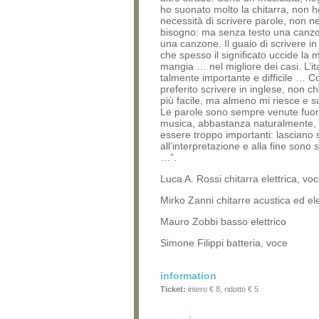
ho suonato molto la chitarra, non h
necessità di scrivere parole, non ne
bisogno: ma senza testo una canz
una canzone. Il guaio di scrivere in 
che spesso il significato uccide la 
mangia … nel migliore dei casi. L’it
talmente importante e difficile … C
preferito scrivere in inglese, non c
più facile, ma almeno mi riesce e 
Le parole sono sempre venute fuor
musica, abbastanza naturalmente, 
essere troppo importanti: lasciano s
all’interpretazione e alla fine sono 
…”.
Luca A. Rossi chitarra elettrica, voc
Mirko Zanni chitarre acustica ed elet
Mauro Zobbi basso elettrico
Simone Filippi batteria, voce
information
Ticket:
intero € 8, ridotto € 5