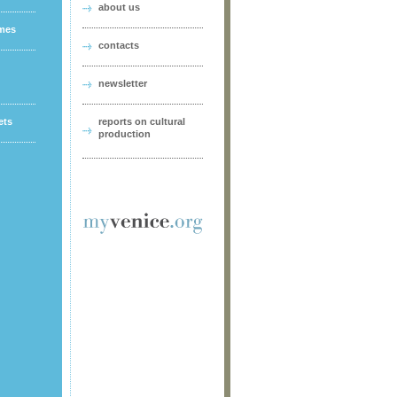
about us
ames
contacts
newsletter
ets
reports on cultural
production