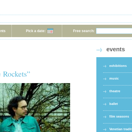
ents
Pick a date:
Free search:
events
exhibitions
 Rockets”
music
theatre
ballet
film seasons
Venetian tradi