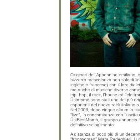
Originari dell’Appennino emiliano, 
bizzarra mescolanza non solo di lin
inglese e francese) con il loro diale
ma anche di musiche diverse come i
trip–hop, il rock, l’house ed l’elettro
Üstmamò sono stati uno dei più orig
esponenti del nuovo rock italiano a 
Nel 2003, dopo cinque album in stu
“live”, in concomitanza con l’uscita 
ÜstBestMamò, il gruppo annuncia i
definitivo scioglimento.
A distanza di poco più di un decenn
“frontwoman” Mara Redeghieri, Lu