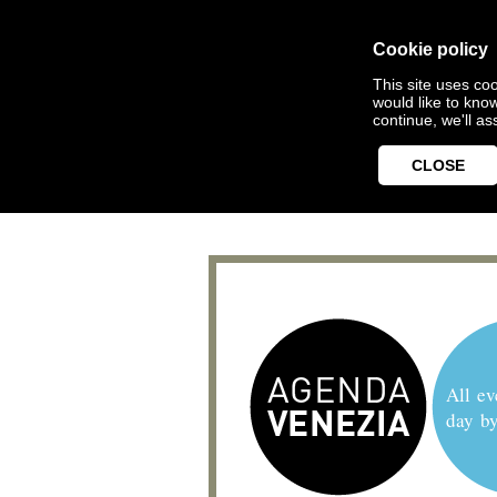
Cookie policy
This site uses coo
would like to kno
continue, we'll a
CLOSE
All ev
day b