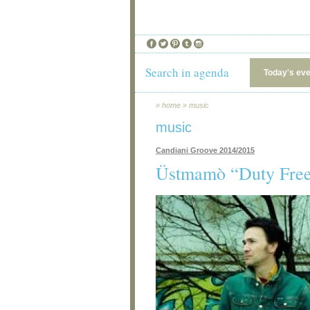
Search in agenda
Today's ev
»
home
»
music
music
Candiani Groove 2014/2015
Üstmamò “Duty Free