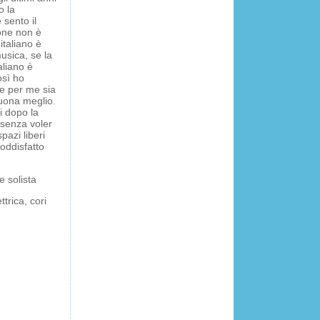
o la
 sento il
one non è
italiano è
musica, se la
aliano è
osì ho
he per me sia
suona meglio.
i dopo la
senza voler
pazi liberi
soddisfatto
e solista
trica, cori