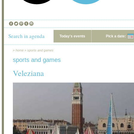
Search in agenda
Today's events
Pick a date:
»
home
»
sports and games
sports and games
Veleziana