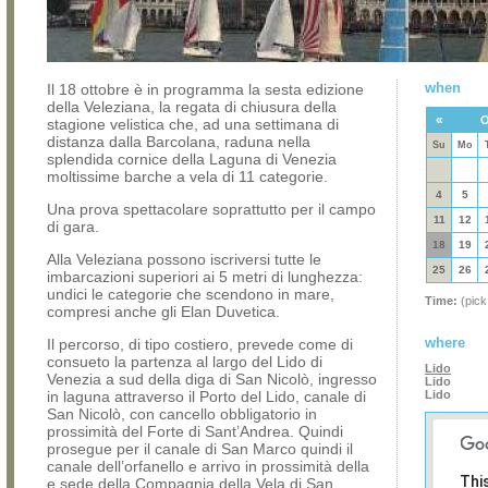
when
Il 18 ottobre è in programma la sesta edizione
della Veleziana, la regata di chiusura della
«
O
stagione velistica che, ad una settimana di
distanza dalla Barcolana, raduna nella
Su
Mo
splendida cornice della Laguna di Venezia
moltissime barche a vela di 11 categorie.
4
5
Una prova spettacolare soprattutto per il campo
11
12
di gara.
18
19
Alla Veleziana possono iscriversi tutte le
25
26
imbarcazioni superiori ai 5 metri di lunghezza:
undici le categorie che scendono in mare,
Time:
(pick
compresi anche gli Elan Duvetica.
where
Il percorso, di tipo costiero, prevede come di
consueto la partenza al largo del Lido di
Lido
Venezia a sud della diga di San Nicolò, ingresso
Lido
in laguna attraverso il Porto del Lido, canale di
Lido
San Nicolò, con cancello obbligatorio in
prossimità del Forte di Sant’Andrea. Quindi
prosegue per il canale di San Marco quindi il
canale dell’orfanello e arrivo in prossimità della
Thi
e sede della Compagnia della Vela di San