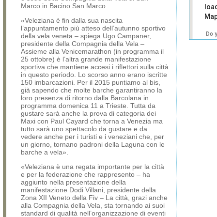
Marco in Bacino San Marco.
loa
Map
«Veleziana è fin dalla sua nascita
l’appuntamento più atteso dell’autunno sportivo
Do 
della vela veneta – spiega Ugo Campaner,
own
presidente della Compagnia della Vela –
web
Assieme alla Venicemarathon (in programma il
25 ottobre) è l’altra grande manifestazione
sportiva che mantiene accesi i riflettori sulla città
in questo periodo. Lo scorso anno erano iscritte
150 imbarcazioni. Per il 2015 puntiamo al bis,
già sapendo che molte barche garantiranno la
loro presenza di ritorno dalla Barcolana in
programma domenica 11 a Trieste. Tutta da
gustare sarà anche la prova di categoria dei
Maxi con Paul Cayard che torna a Venezia ma
tutto sarà uno spettacolo da gustare e da
vedere anche per i turisti e i veneziani che, per
un giorno, tornano padroni della Laguna con le
barche a vela».
«Veleziana è una regata importante per la città
e per la federazione che rappresento – ha
aggiunto nella presentazione della
manifestazione Dodi Villani, presidente della
Zona XII Veneto della Fiv – La città, grazi anche
alla Compagnia della Vela, sta tornando ai suoi
standard di qualità nell’organizzazione di eventi