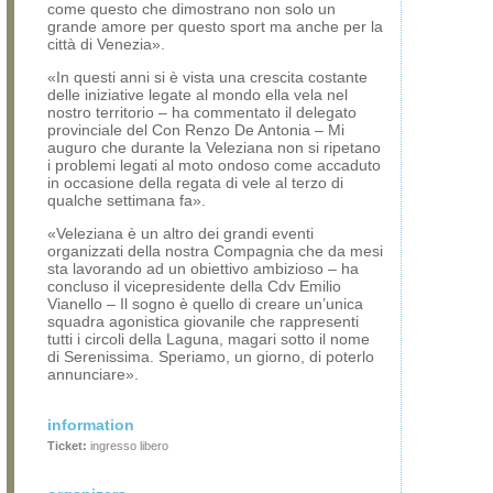
come questo che dimostrano non solo un
grande amore per questo sport ma anche per la
città di Venezia».
«In questi anni si è vista una crescita costante
delle iniziative legate al mondo ella vela nel
nostro territorio – ha commentato il delegato
provinciale del Con Renzo De Antonia – Mi
auguro che durante la Veleziana non si ripetano
i problemi legati al moto ondoso come accaduto
in occasione della regata di vele al terzo di
qualche settimana fa».
«Veleziana è un altro dei grandi eventi
organizzati della nostra Compagnia che da mesi
sta lavorando ad un obiettivo ambizioso – ha
concluso il vicepresidente della Cdv Emilio
Vianello – Il sogno è quello di creare un’unica
squadra agonistica giovanile che rappresenti
tutti i circoli della Laguna, magari sotto il nome
di Serenissima. Speriamo, un giorno, di poterlo
annunciare».
information
Ticket:
ingresso libero