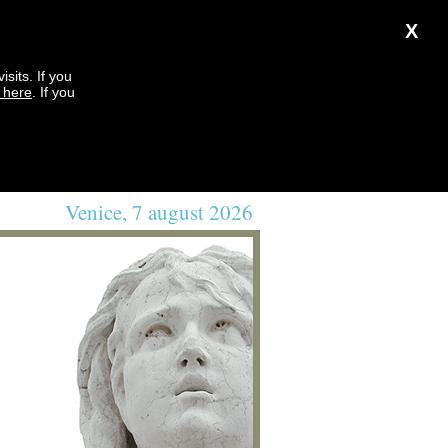
X
sits. If you
k here
. If you
Venice, 7 august 2026