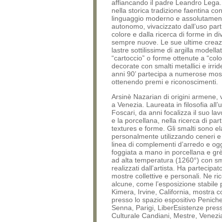
affiancando il padre Leandro Lega. 
nella storica tradizione faentina co
linguaggio moderno e assolutamen
autonomo, vivacizzato dall’uso part
colore e dalla ricerca di forme in di
sempre nuove. Le sue ultime creaz
lastre sottilissime di argilla modella
“cartoccio” o forme ottenute a “col
decorate con smalti metallici e irrid
anni 90’ partecipa a numerose mos
ottenendo premi e riconoscimenti.
Arsinè Nazarian di origini armene, 
a Venezia. Laureata in filosofia all’
Foscari, da anni focalizza il suo lav
e la porcellana, nella ricerca di part
textures e forme. Gli smalti sono el
personalmente utilizzando ceneri e
linea di complementi d’arredo e ogg
foggiata a mano in porcellana e gr
ad alta temperatura (1260°) con sma
realizzati dall’artista. Ha partecip
mostre collettive e personali. Ne r
alcune, come l’esposizione stabile
Kimera, Irvine, California, mostra co
presso lo spazio espositivo Penich
Senna, Parigi, LiberEsistenze press
Culturale Candiani, Mestre, Venezi