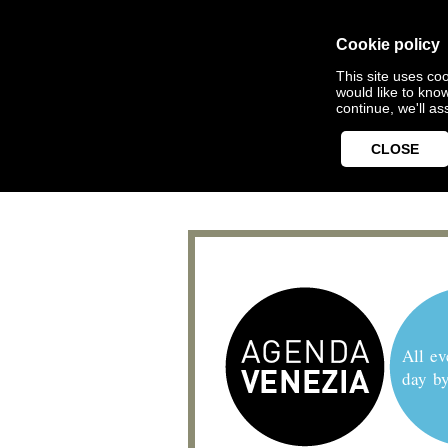
Cookie policy
This site uses coo
would like to kno
continue, we'll a
CLOSE
All ev
day b