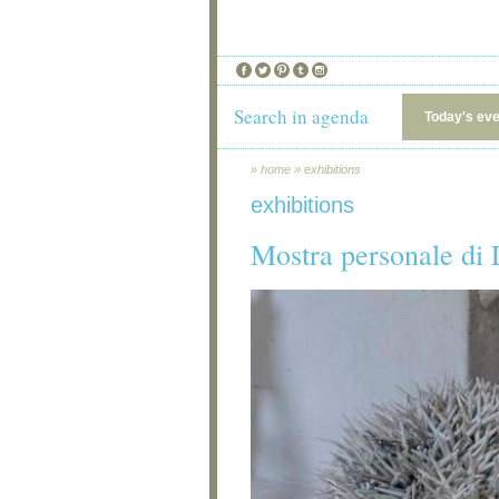
Search in agenda
Today's ev
»
home
»
exhibitions
exhibitions
Mostra personale di 