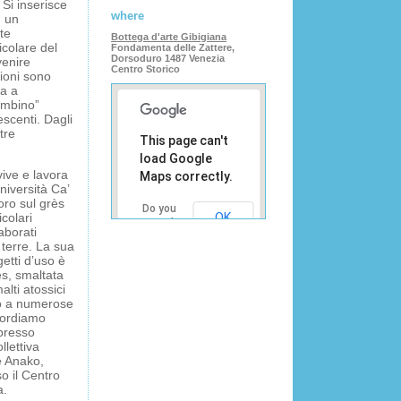
Si inserisce
where
n un
te
Bottega d'arte Gibigiana
icolare del
Fondamenta delle Zattere,
Dorsoduro 1487 Venezia
venire
Centro Storico
ioni sono
ta a
ombino”
escenti. Dagli
tre
This page can't
load Google
vive e lavora
Maps correctly.
università Ca’
oro sul grès
Do you
icolari
OK
own this
aborati
website?
 terre. La sua
etti d’uso è
ès, smaltata
lti atossici
ato a numerose
icordiamo
 presso
llettiva
e Anako,
o il Centro
a.