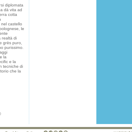
rsi diplomata
na dà vita ad
erra cotta
a
 nel castello
 bolognese, le
mente
 realtà di
ie grès puro,
ino purissimo.
uaggi
e la
cific e la
n tecniche di
torio che la
)