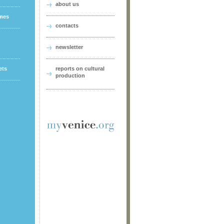
about us
ames
contacts
newsletter
ets
reports on cultural
production