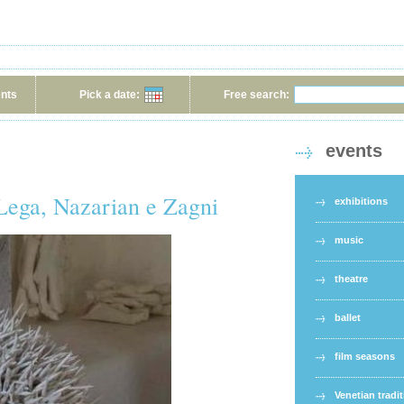
ents
Pick a date:
Free search:
events
Lega, Nazarian e Zagni
exhibitions
music
theatre
ballet
film seasons
Venetian tradi