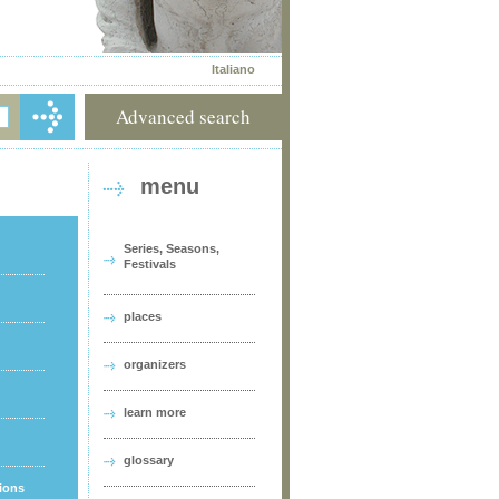
Italiano
Advanced search
menu
Series, Seasons,
Festivals
places
organizers
learn more
glossary
tions