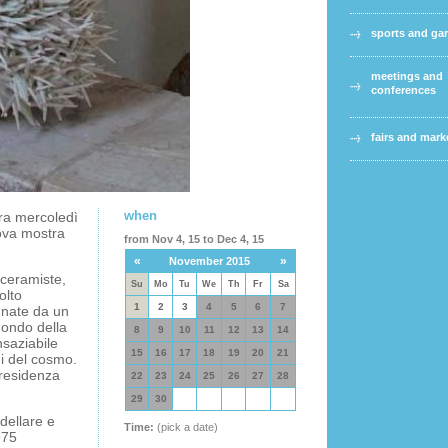
sports and g
meetings and
conferences
fairs and mark
when
ra mercoledì
ova mostra
from Nov 4, 15 to Dec 4, 15
«
»
November 2015
 ceramiste,
Su
Mo
Tu
We
Th
Fr
Sa
olto
1
2
3
4
5
6
7
unate da un
mondo della
8
9
10
11
12
13
14
nsaziabile
15
16
17
18
19
20
21
i del cosmo.
 residenza
22
23
24
25
26
27
28
29
30
odellare e
Time:
(pick a date)
975