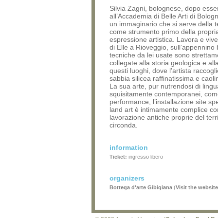
Silvia Zagni, bolognese, dopo esse
all’Accademia di Belle Arti di Bolog
un immaginario che si serve della t
come strumento primo della propri
espressione artistica. Lavora e vive
di Elle a Rioveggio, sull’appennino
tecniche da lei usate sono stretta
collegate alla storia geologica e alla
questi luoghi, dove l’artista raccogl
sabbia silicea raffinatissima e caol
La sua arte, pur nutrendosi di ling
squisitamente contemporanei, com
performance, l’installazione site spe
land art è intimamente complice co
lavorazione antiche proprie del terri
circonda.
information
Ticket:
ingresso libero
organizers
Bottega d'arte Gibigiana
(
Visit the website