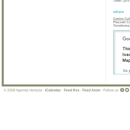
Time:
(pick
where
Centro Cul
Piazzale Ca
Terraferma
Thi
loa
Map
Do 
own
web
© 2008 Agenda Venezia -
iCalendar
-
Feed Rss
-
Feed Atom
- Follow us: