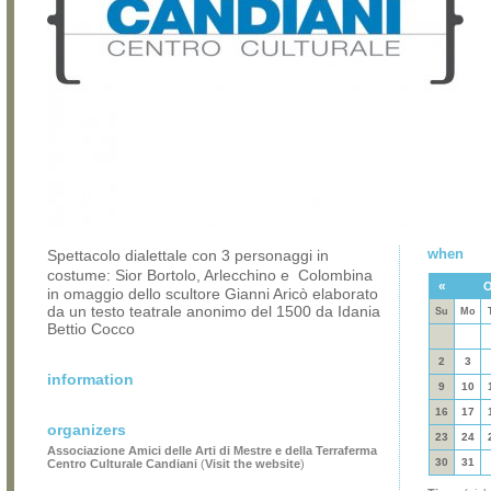
when
Spettacolo dialettale con 3 personaggi in
costume: Sior Bortolo, Arlecchino e Colombina
«
O
in omaggio dello scultore Gianni Aricò elaborato
da un testo teatrale anonimo del 1500 da Idania
Su
Mo
Bettio Cocco
2
3
information
9
10
16
17
organizers
23
24
Associazione Amici delle Arti di Mestre e della Terraferma
30
31
Centro Culturale Candiani
(
Visit the website
)