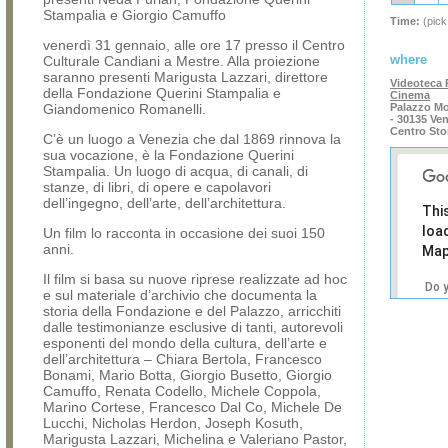
Stampalia e Giorgio Camuffo
Time:
(pick
venerdì 31 gennaio, alle ore 17 presso il Centro
where
Culturale Candiani a Mestre. Alla proiezione
saranno presenti Marigusta Lazzari, direttore
Videoteca P
della Fondazione Querini Stampalia e
Cinema
Giandomenico Romanelli.
Palazzo Mo
- 30135 Ve
Centro Sto
C’è un luogo a Venezia che dal 1869 rinnova la
sua vocazione, è la Fondazione Querini
Stampalia. Un luogo di acqua, di canali, di
stanze, di libri, di opere e capolavori
dell’ingegno, dell’arte, dell’architettura.
Thi
loa
Un film lo racconta in occasione dei suoi 150
anni.
Map
Il film si basa su nuove riprese realizzate ad hoc
Do 
e sul materiale d’archivio che documenta la
own
storia della Fondazione e del Palazzo, arricchiti
web
dalle testimonianze esclusive di tanti, autorevoli
esponenti del mondo della cultura, dell’arte e
dell’architettura – Chiara Bertola, Francesco
Bonami, Mario Botta, Giorgio Busetto, Giorgio
Camuffo, Renata Codello, Michele Coppola,
Marino Cortese, Francesco Dal Co, Michele De
Lucchi, Nicholas Herdon, Joseph Kosuth,
Marigusta Lazzari, Michelina e Valeriano Pastor,