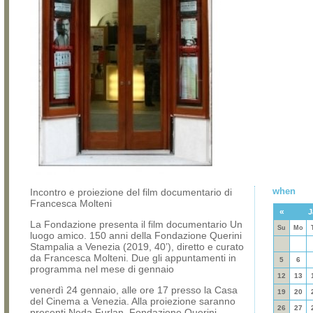
when
Incontro e proiezione del film documentario di
Francesca Molteni
«
J
La Fondazione presenta il film documentario Un
Su
Mo
luogo amico. 150 anni della Fondazione Querini
Stampalia a Venezia (2019, 40’), diretto e curato
da Francesca Molteni. Due gli appuntamenti in
5
6
programma nel mese di gennaio
12
13
venerdì 24 gennaio, alle ore 17 presso la Casa
19
20
del Cinema a Venezia. Alla proiezione saranno
26
27
presenti Neda Furlan, Fondazione Querini