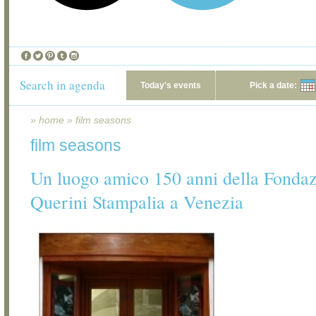
Search in agenda
Today's events
Pick a date:
»
home
»
film seasons
film seasons
Un luogo amico 150 anni della Fonda
Querini Stampalia a Venezia