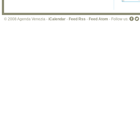
own
web
© 2008 Agenda Venezia -
iCalendar
-
Feed Rss
-
Feed Atom
- Follow us: