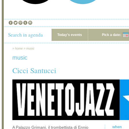
Search in agenda
Today's events
Pick a date:
»
home
»
music
music
Cicci Santucci
when
A Palazzo Grimani, il trombettista di Ennio