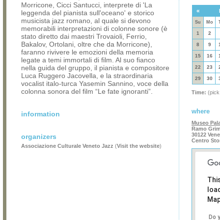
Morricone, Cicci Santucci, interprete di 'La
«
leggenda del pianista sull'oceano' e storico
musicista jazz romano, al quale si devono
Su
Mo
memorabili interpretazioni di colonne sonore (è
1
2
stato diretto dai maestri Trovaioli, Ferrio,
Bakalov, Ortolani, oltre che da Morricone),
8
9
faranno rivivere le emozioni della memoria
15
16
legate a temi immortali di film. Al suo fianco
nella guida del gruppo, il pianista e compositore
22
23
Luca Ruggero Jacovella, e la straordinaria
29
30
vocalist italo-turca Yasemin Sannino, voce della
colonna sonora del film “Le fate ignoranti”.
Time:
(pick
where
information
Museo Pal
Ramo Grima
30122 Vene
organizers
Centro Sto
Associazione Culturale Veneto Jazz
(
Visit the website
)
Thi
loa
Map
Do 