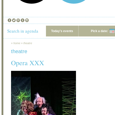
Search in agenda
Today's events
Pick a date:
»
home
»
theatre
theatre
Opera XXX