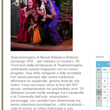
when
Teatroimmagine di Benoit Roland e Roberto
Zamengo XXX... per indicare un numero: 30.
«
F
Trent’anni dalla fondazione di Teatroimmagine,
celebrando questo traguardo con un nuovo
Su
Mo
progetto. Una sfida intrigante e folle accettata
non senza pensare alla nostra tradizione:
affrontare un vaudeville, genere teatrale che
2
3
vedra` il suo successo verso la fine del XIX°
9
10
secolo, ambientandolo nei psichedelici anni ‘70.
Abbiamo trovato molte analogie fra il vaudeville
16
17
e la Commedia dell’arte: innanzitutto i
23
24
personaggi, con caratteri ben determinati ma
senza intenzioni psicologiche, i ritmi incalzanti, i
colpi di scena, la critica indirizzata a una