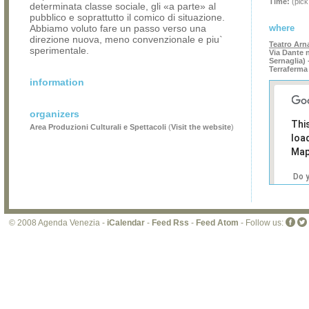
Time:
(pick
determinata classe sociale, gli «a parte» al
pubblico e soprattutto il comico di situazione.
Abbiamo voluto fare un passo verso una
where
direzione nuova, meno convenzionale e piu`
Teatro Ar
sperimentale.
Via Dante n
Sernaglia) 
Terraferma
information
organizers
Thi
Area Produzioni Culturali e Spettacoli
(
Visit the website
)
loa
Map
Do 
own
web
© 2008 Agenda Venezia -
iCalendar
-
Feed Rss
-
Feed Atom
- Follow us: