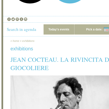
Search in agenda
Today's events
Pick a date:
»
home
»
exhibitions
exhibitions
JEAN COCTEAU. LA RIVINCITA 
GIOCOLIERE