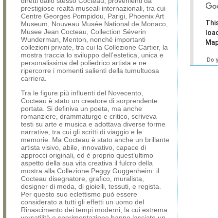
diretti dallo stesso Cocteau, provenienti da
prestigiose realtà museali internazionali, tra cui
Centre Georges Pompidou, Parigi, Phoenix Art
Thi
Museum, Nouveau Musée National de Monaco,
Musee Jean Cocteau, Collection Séverin
loa
Wunderman, Menton, nonché importanti
Map
collezioni private, tra cui la Collezione Cartier, la
mostra traccia lo sviluppo dell’estetica, unica e
Do 
personalissima del poliedrico artista e ne
own
ripercorre i momenti salienti della tumultuosa
web
carriera.
Tra le figure più influenti del Novecento,
Cocteau è stato un creatore di sorprendente
portata. Si definiva un poeta, ma anche
romanziere, drammaturgo e critico, scriveva
testi su arte e musica e adottava diverse forme
narrative, tra cui gli scritti di viaggio e le
memorie. Ma Cocteau è stato anche un brillante
artista visivo, abile, innovativo, capace di
approcci originali, ed è proprio quest’ultimo
aspetto della sua vita creativa il fulcro della
mostra alla Collezione Peggy Guggenheim: il
Cocteau disegnatore, grafico, muralista,
designer di moda, di gioielli, tessuti, e regista.
Per questo suo eclettismo può essere
considerato a tutti gli effetti un uomo del
Rinascimento dei tempi moderni, la cui estrema
versatilità e sperimentazione hanno lasciato un