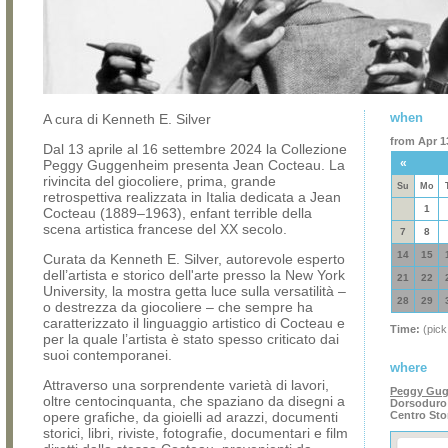
when
A cura di Kenneth E. Silver
from Apr 13
Dal 13 aprile al 16 settembre 2024 la Collezione
«
Peggy Guggenheim presenta Jean Cocteau. La
rivincita del giocoliere, prima, grande
Su
Mo
retrospettiva realizzata in Italia dedicata a Jean
1
Cocteau (1889–1963), enfant terrible della
scena artistica francese del XX secolo.
7
8
14
15
Curata da Kenneth E. Silver, autorevole esperto
dell’artista e storico dell'arte presso la New York
21
22
University, la mostra getta luce sulla versatilità –
28
29
o destrezza da giocoliere – che sempre ha
caratterizzato il linguaggio artistico di Cocteau e
Time:
(pick
per la quale l’artista è stato spesso criticato dai
suoi contemporanei.
where
Attraverso una sorprendente varietà di lavori,
Peggy Gug
oltre centocinquanta, che spaziano da disegni a
Dorsoduro 
opere grafiche, da gioielli ad arazzi, documenti
Centro Sto
storici, libri, riviste, fotografie, documentari e film