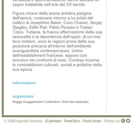
segno indelebile nell'arte del XX secolo.
Figura chiave della scena artistica parigina
dell’epoca, ruotavano intorno a lui artisti del
calibro di Josephine Baker, Coco Chanel, Sergej
Djagilev, Edith Piaf, Pablo Picasso e Tristan
Tzara. Tuttavia, la franca affermazione della sua
sessualità e la dipendenza dall'oppio, di cui mai
fece mistero, sono le ragioni prime della sua
posizione precaria all'interno dell'ambiente
avanguardista contemporaneo. Uomo
dell'establishment francese, eppure così
eversivo nei confronti di esso, Cocteau incarna
le contraddizioni culturali, sociali e politiche della
sua epoca.
information
organizers
Peggy Guggenheim Collection
(
Visit the website
)
© 2008 Agenda Venezia -
iCalendar
-
Feed Rss
-
Feed Atom
- Follow us: