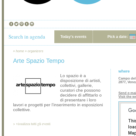
Search in agenda
Today's events
Pick a date:
»
home
»
organizers
Arte Spazio Tempo
where
Lo spazio è a
Campo del
disposizione di artisti,
2877, Vene
collettivi, gallerie,
curatori che possono
Send e-mai
decidere di affittarlo o
Visit the w
di presentare i loro
lavori e progetti per l’inserimento in esposizioni
collettive.
Thi
>
visualizza tutti gli eventi
loa
Map