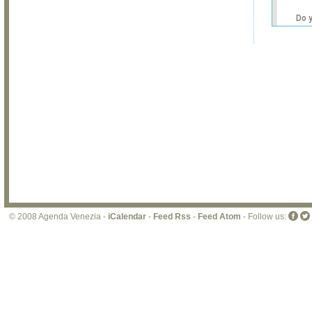
Do 
own
web
© 2008 Agenda Venezia -
iCalendar
-
Feed Rss
-
Feed Atom
- Follow us: