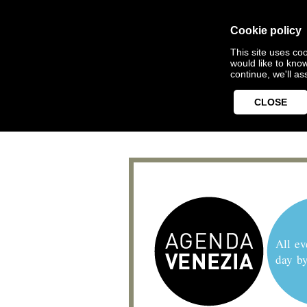
Cookie policy
This site uses coo
would like to kno
continue, we'll a
CLOSE
All ev
day b