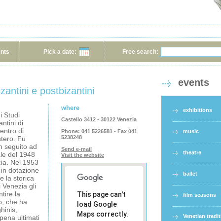
ents
Pick a date:
Free search:
events
izantini e postbizantini
where
exhibitions
di Studi
Castello 3412 - 30122 Venezia
antini di
entro di
Phone:
041 5226581 - Fax 041
music
5238248
stero. Fu
n seguito ad
Send e-mail
theatre
le del 1948
Visit the website
ecia. Nel 1953
ì in dotazione
ballet
e la storica
 Venezia gli
tire la
This page can't
film seasons
to, che ha
load Google
hinis,
Maps correctly.
Venetian tradi
pena ultimati