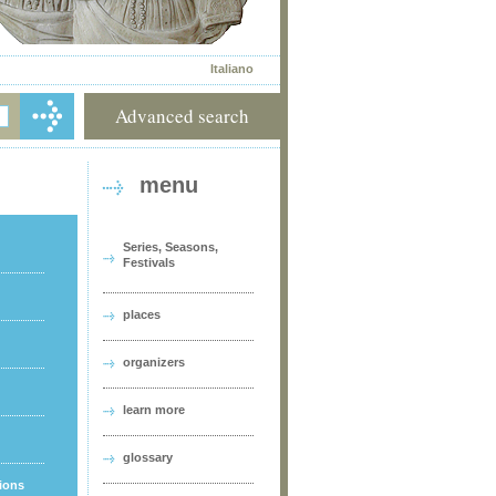
Italiano
Advanced search
menu
Series, Seasons,
Festivals
places
organizers
learn more
glossary
tions