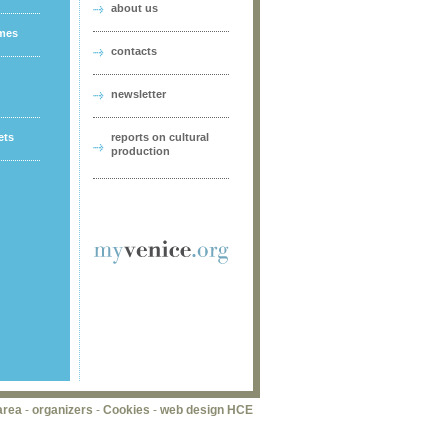
about us
ames
contacts
newsletter
ets
reports on cultural
production
area
-
organizers
-
Cookies
-
web design HCE