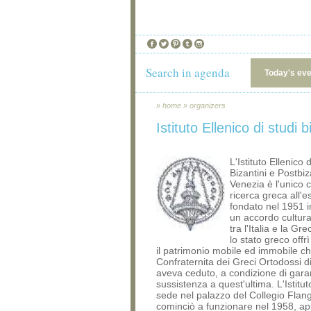
Search in agenda
Today's ev
»
home
»
organizers
Istituto Ellenico di studi b
L'Istituto Ellenico 
Bizantini e Postbiz
Venezia è l'unico c
ricerca greca all'e
fondato nel 1951 i
un accordo cultura
tra l'Italia e la Gr
lo stato greco offr
il patrimonio mobile ed immobile ch
Confraternita dei Greci Ortodossi di
aveva ceduto, a condizione di garan
sussistenza a quest'ultima. L'Istitu
sede nel palazzo del Collegio Flang
cominciò a funzionare nel 1958, ap