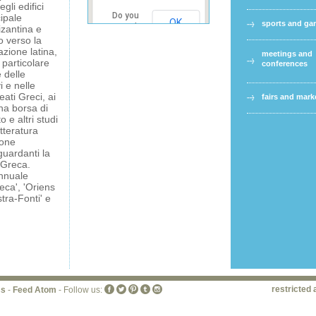
gli edifici
Do you
cipale
OK
sports and g
own this
bizantina e
website?
o verso la
azione latina,
meetings and
n particolare
conferences
 delle
i e nelle
eati Greci, ai
fairs and mark
na borsa di
 e altri studi
etteratura
ione
uardanti la
a Greca.
annuale
eca', 'Oriens
tra-Fonti' e
restricted 
ss
-
Feed Atom
- Follow us: