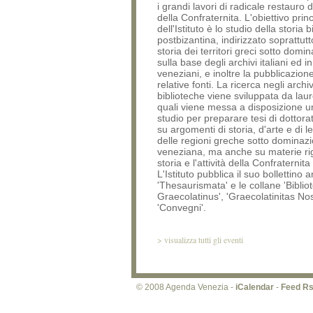
i grandi lavori di radicale restauro de
della Confraternita. L'obiettivo prin
dell'Istituto è lo studio della storia 
postbizantina, indirizzato soprattutt
storia dei territori greci sotto domin
sulla base degli archivi italiani ed i
veneziani, e inoltre la pubblicazione
relative fonti. La ricerca negli archiv
biblioteche viene sviluppata da laur
quali viene messa a disposizione u
studio per preparare tesi di dottorato
su argomenti di storia, d'arte e di l
delle regioni greche sotto dominaz
veneziana, ma anche su materie rig
storia e l'attività della Confraternit
L'Istituto pubblica il suo bollettino 
'Thesaurismata' e le collane 'Bibliot
Graecolatinus', 'Graecolatinitas Nos
'Convegni'.
>
visualizza tutti gli eventi
© 2008 Agenda Venezia -
iCalendar
-
Feed R