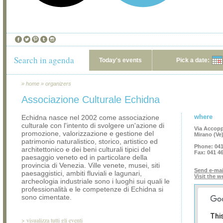
Search in agenda
Today's events
Pick a date:
»
home
»
organizers
Associazione Culturale Echidna
where
Echidna nasce nel 2002 come associazione
culturale con l'intento di svolgere un'azione di
Via Accopp
promozione, valorizzazione e gestione del
Mirano (Ve
patrimonio naturalistico, storico, artistico ed
Phone:
041
architettonico e dei beni culturali tipici del
Fax:
041 4
paesaggio veneto ed in particolare della
provincia di Venezia. Ville venete, musei, siti
Send e-mai
paesaggistici, ambiti fluviali e lagunari,
Visit the w
archeologia industriale sono i luoghi sui quali le
professionalità e le competenze di Echidna si
sono cimentate.
Thi
>
visualizza tutti gli eventi