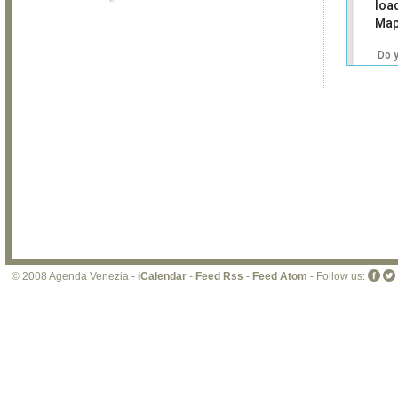
loa
Map
Do 
own
web
© 2008 Agenda Venezia -
iCalendar
-
Feed Rss
-
Feed Atom
- Follow us: