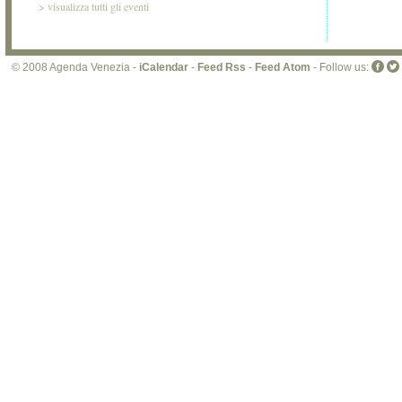
>
visualizza tutti gli eventi
© 2008 Agenda Venezia -
iCalendar
-
Feed Rss
-
Feed Atom
- Follow us: