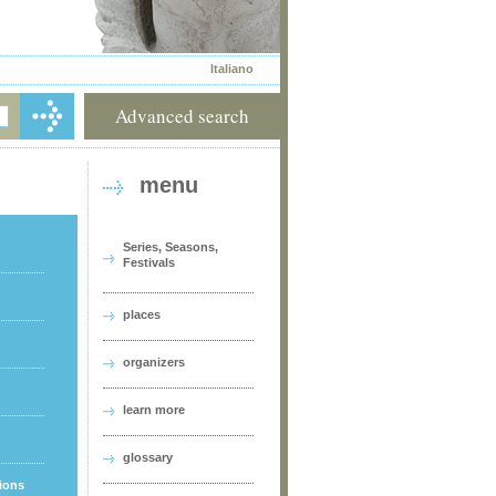
Italiano
Advanced search
menu
Series, Seasons,
Festivals
places
organizers
learn more
glossary
tions