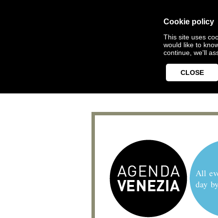
Cookie policy
This site uses coo
would like to kno
continue, we'll a
CLOSE
All ev
day b