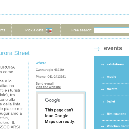
ents
Pick a date:
Free search:
events
urora Street
where
exhibitions
 AURORA
Cannaregio 4391/A
a come
Phone:
041-2413161
music
ne e lo
Send e-mail
ittadina
Visit the website
theatre
i e i turisti
ale), tra
cono alla
ballet
e della linfa
 le piazze e in
This page can't
e auguriamo a
film seasons
load Google
ativa,
Maps correctly.
olore. IL
Venetian tradi
SSOCIARSI