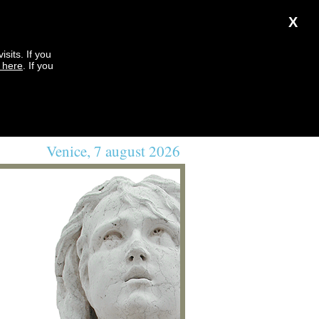
X
sits. If you
k here
. If you
Venice, 7 august 2026