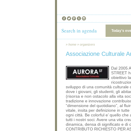
Search in agenda
Today's ev
»
home
»
organizers
Associazione Culturale A
Dal 2005
STREET h
obiettivo la
ricostruzio
sviluppo di una comunità culturale c
dove i giovani, gli studenti, gli abitant
(risorsa e non ostacolo alla vita soci
tradizione e innovazione contribuis
“dimensione del quotidiano”, al fluir
vitale, insita per definizione in tutte
ogni città. Be colorful e’ quello ch
tutti i nostri soci. Avere una vita cre
dinamica, densa di significato e di c
CONTRIBUTO RICHIESTO PER A