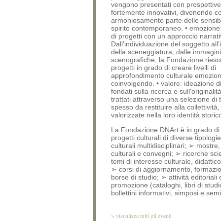
vengono presentati con prospettive
fortemente innovativi, divenendo c
armoniosamente parte delle sensibil
spirito contemporaneo. • emozione
di progetti con un approccio narrati
Dall’individuazione del soggetto all
della sceneggiatura, dalle immagini 
scenografiche, la Fondazione riesc
progetti in grado di creare livelli di
approfondimento culturale emozio
coinvolgendo. • valore: ideazione di
fondati sulla ricerca e sull'originalit
trattati attraverso una selezione di
spesso da restituire alla collettività
valorizzate nella loro identità storic
La Fondazione DNArt è in grado di
progetti culturali di diverse tipologi
culturali multidisciplinari; ➢ mostre,
culturali e convegni; ➢ ricerche sci
temi di interesse culturale, didattic
➢ corsi di aggiornamento, formazi
borse di studio; ➢ attività editoriali 
promozione (cataloghi, libri di studi
bollettini informativi, simposi e semi
>
visualizza tutti gli eventi