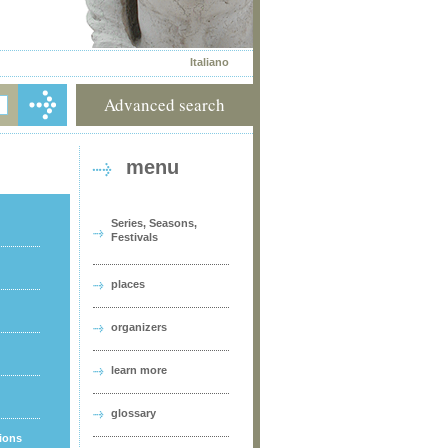
Italiano
Advanced search
menu
Series, Seasons,
Festivals
places
organizers
learn more
glossary
tions