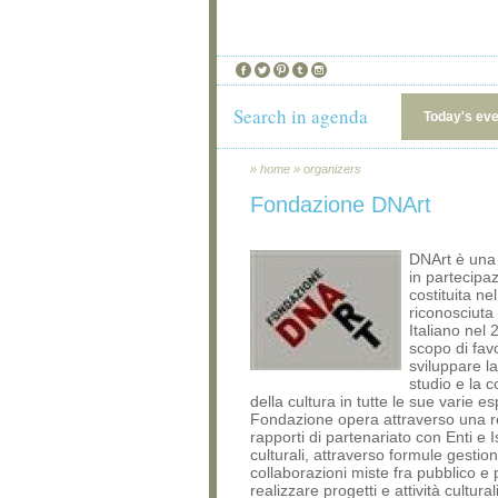
Search in agenda
Today's ev
»
home
»
organizers
Fondazione DNArt
DNArt è una
in partecipa
costituita ne
riconosciuta 
Italiano nel 
scopo di fav
sviluppare la
studio e la 
della cultura in tutte le sue varie e
Fondazione opera attraverso una r
rapporti di partenariato con Enti e Is
culturali, attraverso formule gestion
collaborazioni miste fra pubblico e 
realizzare progetti e attività cultural