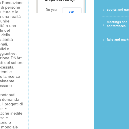
Ma Fondazione
a di persone
Do you
sports and g
ultura e la
OK
own this
 una realtà
website?
 unire
meetings and
ità a una
conferences
le del
 della
tibilità
fairs and mark
nali,
tivi e
ggiuntive.
azione DNArt
ti del settore
necessità
 temi e
o la ricerca
ualmente
possano
,
contenuti
lla domanda
I progetti di
r: •
tiche inedite
sse e
torie e
e mondiale