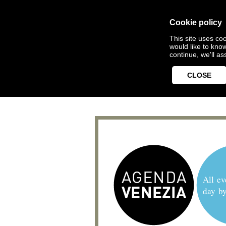
Cookie policy
This site uses coo
would like to kno
continue, we'll a
CLOSE
All ev
day b