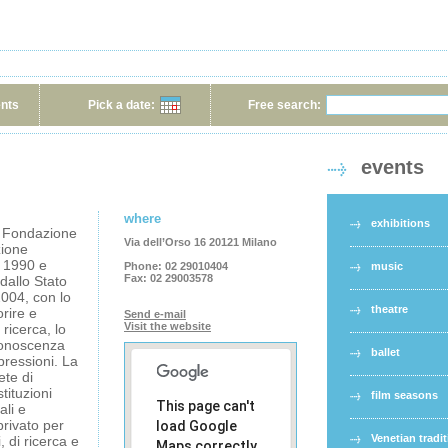
ents
Pick a date:
Free search:
events
where
exhibitions
 Fondazione
Via dell’Orso 16 20121 Milano
zione
l 1990 e
Phone:
02 29010404
music
Fax:
02 29003578
dallo Stato
2004, con lo
theatre
orire e
Send e-mail
Visit the website
 ricerca, lo
conoscenza
ballet
spressioni. La
ete di
tituzioni
film seasons
This page can't
ali e
privato per
load Google
Venetian tradi
i, di ricerca e
Maps correctly.