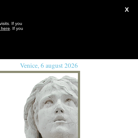
X
sits. If you
k here
. If you
Venice, 6 august 2026