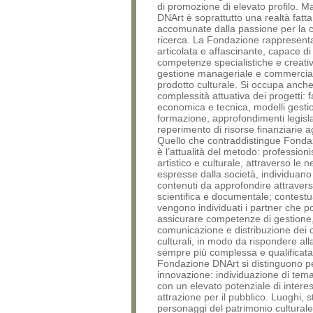
di promozione di elevato profilo. 
DNArt è soprattutto una realtà fatt
accomunate dalla passione per la c
ricerca. La Fondazione rappresenta
articolata e affascinante, capace di
competenze specialistiche e creativ
gestione manageriale e commercia
prodotto culturale. Si occupa anche
complessità attuativa dei progetti: fat
economica e tecnica, modelli gestio
formazione, approfondimenti legisla
reperimento di risorse finanziarie a
Quello che contraddistingue Fond
è l’attualità del metodo: professionis
artistico e culturale, attraverso le 
espresse dalla società, individuano
contenuti da approfondire attravers
scientifica e documentale; contest
vengono individuati i partner che 
assicurare competenze di gestione
comunicazione e distribuzione dei 
culturali, in modo da rispondere a
sempre più complessa e qualificata. 
Fondazione DNArt si distinguono pe
innovazione: individuazione di tema
con un elevato potenziale di intere
attrazione per il pubblico. Luoghi, s
personaggi del patrimonio cultural