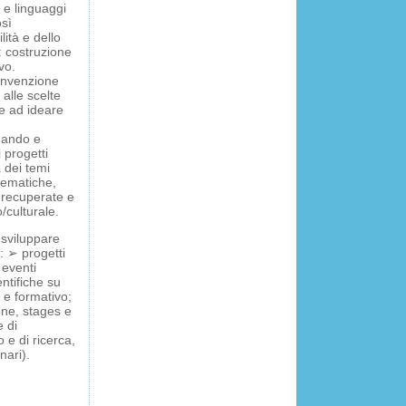
 e linguaggi
osì
ità e dello
: costruzione
vo.
’invenzione
alle scelte
e ad ideare
nando e
 progetti
à dei temi
 tematiche,
, recuperate e
o/culturale.
 sviluppare
e: ➢ progetti
 eventi
entifiche su
o e formativo;
one, stages e
e di
o e di ricerca,
nari).