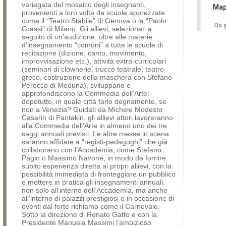
variegata del mosaico degli insegnanti,
Map
provenienti a loro volta da scuole apprezzate
come il “Teatro Stabile” di Genova o la “Paolo
Do 
Grassi” di Milano. Gli allievi, selezionati a
own
seguito di un’audizione, oltre alle materie
web
d’insegnamento “comuni” a tutte le scuole di
recitazione (dizione, canto, movimento,
improvvisazione etc.), attività extra-curricolari
(seminari di clownerie, trucco teatrale, teatro
greco, costruzione della maschera con Stefano
Perocco di Meduna), sviluppano e
approfondiscono la Commedia dell’Arte:
dopotutto, in quale città farlo degnamente, se
non a Venezia? Guidati da Michele Modesto
Casarin di Pantakin, gli allievi attori lavoreranno
alla Commedia dell’Arte in almeno uno dei tre
saggi annuali previsti. Le altre messe in scena
saranno affidate a “registi-pedagoghi” che già
collaborano con l’Accademia, come Stefano
Pagin o Massimo Navone, in modo da fornire
subito esperienza diretta ai propri allievi, con la
possibilità immediata di fronteggiare un pubblico
e mettere in pratica gli insegnamenti annuali,
non solo all’interno dell’Accademia, ma anche
all’interno di palazzi prestigiosi o in occasione di
eventi dal forte richiamo come il Carnevale.
Sotto la direzione di Renato Gatto e con la
Presidente Manuela Massimi l’ambizioso