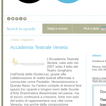
Search in agenda
Today's events
Pick a date:
»
home
»
organizers
Accademia Teatrale Veneta
where
L’Accademia Teatrale
Giudecca 4
Veneta, nata solo nel
2007 sotto il tetto del
Phone:
041
Fax:
041 2
Teatro Junghans
(nell’Isola della Giudecca), grazie alla
collaborazione di realtà teatrali affermate e
Send e-mai
Visit the w
conosciute come Pantakin, Veneziainscena e
Questa Nave, ha l’arduo compito di doversi fare
spazio tra i grandi e longevi nomi delle Scuole
d’Arte Drammatica disseminate nel paese, ma
di sicuro continuerà a crescere, forte non solo
Thi
del lustro di rappresentare una città come
Venezia, ma anche della composizione
loa