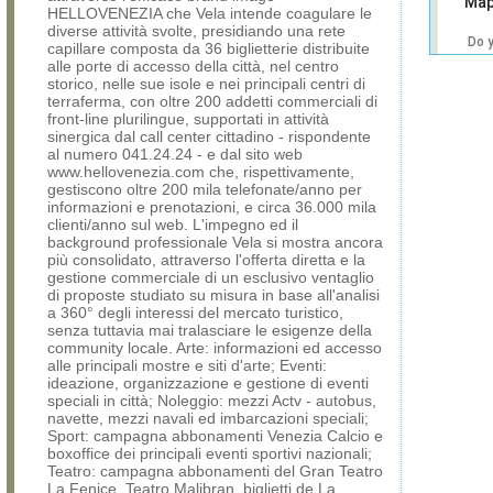
Map
HELLOVENEZIA che Vela intende coagulare le
diverse attività svolte, presidiando una rete
Do 
capillare composta da 36 biglietterie distribuite
own
alle porte di accesso della città, nel centro
web
storico, nelle sue isole e nei principali centri di
terraferma, con oltre 200 addetti commerciali di
front-line plurilingue, supportati in attività
sinergica dal call center cittadino - rispondente
al numero 041.24.24 - e dal sito web
www.hellovenezia.com che, rispettivamente,
gestiscono oltre 200 mila telefonate/anno per
informazioni e prenotazioni, e circa 36.000 mila
clienti/anno sul web. L'impegno ed il
background professionale Vela si mostra ancora
più consolidato, attraverso l'offerta diretta e la
gestione commerciale di un esclusivo ventaglio
di proposte studiato su misura in base all'analisi
a 360° degli interessi del mercato turistico,
senza tuttavia mai tralasciare le esigenze della
community locale. Arte: informazioni ed accesso
alle principali mostre e siti d'arte; Eventi:
ideazione, organizzazione e gestione di eventi
speciali in città; Noleggio: mezzi Actv - autobus,
navette, mezzi navali ed imbarcazioni speciali;
Sport: campagna abbonamenti Venezia Calcio e
boxoffice dei principali eventi sportivi nazionali;
Teatro: campagna abbonamenti del Gran Teatro
La Fenice, Teatro Malibran, biglietti de La