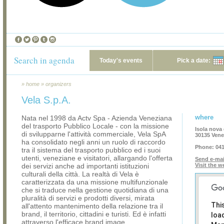
Search in agenda
Today's events
Pick a date:
»
home
»
organizers
Vela S.p.A.
where
Nata nel 1998 da Actv Spa - Azienda Veneziana
del trasporto Pubblico Locale - con la missione
Isola nova 
di svilupparne l'attività commerciale, Vela SpA
30135 Vene
ha consolidato negli anni un ruolo di raccordo
Phone:
041
tra il sistema del trasporto pubblico ed i suoi
utenti, veneziane e visitatori, allargando l'offerta
Send e-mai
dei servizi anche ad importanti istituzioni
Visit the w
culturali della città. La realtà di Vela è
caratterizzata da una missione multifunzionale
che si traduce nella gestione quotidiana di una
pluralità di servizi e prodotti diversi, mirata
Thi
all'attento mantenimento della relazione tra il
brand, il territorio, cittadini e turisti. Ed è infatti
loa
attraverso l'efficace brand image