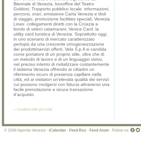
Biennale di Venezia, boxoffice del Teatro
Goldoni; Trasporto pubblico locale: informazioni,
percorsi, orari, emissione Carta Venezia e titoli
di viaggio, promozione facilities speciali; Venezia
Lines: collegamenti diretti con la Croazia a
bordo di veloci catamarani; Venice Card: la
utility card turistica di Venezia. Soprattutto oggi,
in uno scenario di mercato caratterizzato
perlopiù da una crescente omogeneizzazione
dei prodotti/servizi offerti, Vela S.p.A si candida
come portatore di un proprio stile, oltre che di
un metodo di lavoro e di un linguaggio visivo,
nel preciso intento di rivitalizzare costantemente
il sistema Venezia offrendo ai cittadini un
riferimento sicuro di presenza capillare nella
città, ed ai visitatori un'elevata qualità dei servizi
cui possono rivolgersi con fiducia attraverso una
facile prenotazione e sicura transazione
d'acquisto.
>
visualizza tutti gli eventi
© 2008 Agenda Venezia -
iCalendar
-
Feed Rss
-
Feed Atom
- Follow us: