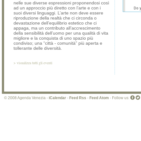
nelle sue diverse espressioni proponendosi così
ad un approccio più diretto con l’arte e con i
Do 
suoi diversi linguaggi. L’arte non deve essere
own
riproduzione della realtà che ci circonda o
web
devastazione dell’equilibrio estetico che ci
appaga, ma un contributo all’accrescimento
della sensibilità dell’uomo per una qualità di vita
migliore e la conquista di uno spazio più
condiviso; una “città - comunità” più aperta e
tollerante delle diversità.
>
visualizza tutti gli eventi
© 2008 Agenda Venezia -
iCalendar
-
Feed Rss
-
Feed Atom
- Follow us: