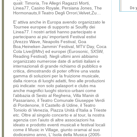
quali: Timoria, Tre Allegri Ragazzi Morti,
Linea77, Casino Royale, Persiana Jones, The
Do 
Hormonauts,Il Teatro Degli Orrori,Velvet,Zu…
own
web
E’ attiva anche in Europa avendo organizzato le
Tournee europee di supporto ai Soulfly dei
Linea77. I nostri artisti hanno partecipato e
partecipano ai piu’ importanti Festival estivi
(Arezzo Wave, Neapolis Festival, Goa
Boa,Heineken Jammin’ Festival, MTV Day, Coca
Cola Live@Mtv) ed europei (Eurosonic, SXSW,
Reading Festival). Negli ultimi anni abbiamo
organizzato numerose date di artisti italiani e
internazionali di grande richiamo di pubblico e
critica, dimostrando di poter offrire una vasta
gamma di soluzioni per la fruizione musicale,
dalla ricerca di luoghi adatti, fino alle produzioni
più indicate: non solo palasport e clubs ma
anche magnifici luoghi storico-urbani come
l’abbazia di Sesto al Reghena, Villa Manin di
Passariano, il Teatro Comunale Giuseppe Verdi
di Pordenone, Il Castello di Udine, il Teatro
Toniolo di Venezia, Piazza Unità d’Italia a Trieste
etc. Oltre al singolo concerto e al tour, la nostra
agenzia con l’aiuto di altre associazioni ha
ideato e prodotto eventi musicali e festival locali
come il Music in Village, giunto oramai al suo
dodicesimo anno, L’ Isola della Musica (2005-