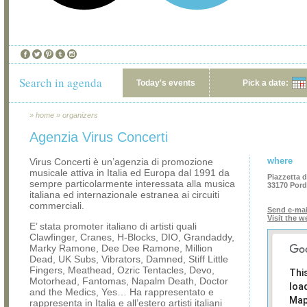
Search in agenda
Today's events
Pick a date:
»
home
»
organizers
Agenzia Virus Concerti
where
Virus Concerti è un’agenzia di promozione
musicale attiva in Italia ed Europa dal 1991 da
Piazzetta 
sempre particolarmente interessata alla musica
33170 Por
italiana ed internazionale estranea ai circuiti
commerciali.
Send e-mai
Visit the w
E’ stata promoter italiano di artisti quali
Clawfinger, Cranes, H-Blocks, DIO, Grandaddy,
Marky Ramone, Dee Dee Ramone, Million
Dead, UK Subs, Vibrators, Damned, Stiff Little
Fingers, Meathead, Ozric Tentacles, Devo,
Thi
Motorhead, Fantomas, Napalm Death, Doctor
loa
and the Medics, Yes… Ha rappresentato e
Map
rappresenta in Italia e all’estero artisti italiani