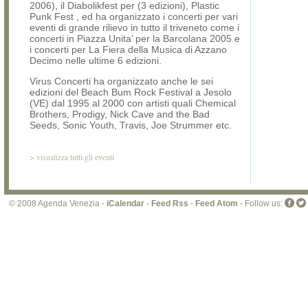
2006), il Diabolikfest per (3 edizioni), Plastic
Punk Fest , ed ha organizzato i concerti per vari
eventi di grande rilievo in tutto il triveneto come i
concerti in Piazza Unita’ per la Barcolana 2005 e
i concerti per La Fiera della Musica di Azzano
Decimo nelle ultime 6 edizioni.
Virus Concerti ha organizzato anche le sei
edizioni del Beach Bum Rock Festival a Jesolo
(VE) dal 1995 al 2000 con artisti quali Chemical
Brothers, Prodigy, Nick Cave and the Bad
Seeds, Sonic Youth, Travis, Joe Strummer etc.
>
visualizza tutti gli eventi
© 2008 Agenda Venezia -
iCalendar
-
Feed Rss
-
Feed Atom
- Follow us: