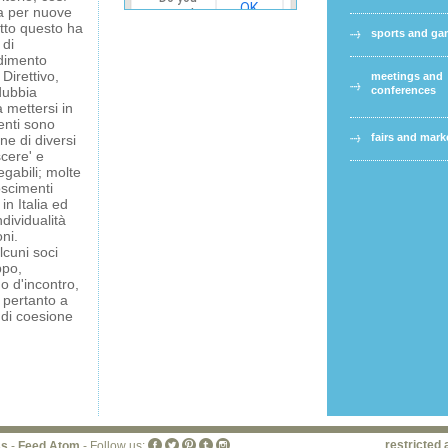
OK
a per nuove
own this
utto questo ha
website?
sports and g
 di
ndimento
Direttivo,
meetings and
dubbia
conferences
 mettersi in
enti sono
fairs and mark
ne di diversi
scere' e
egabili; molte
noscimenti
 in Italia ed
ndividualità
ni.
lcuni soci
ppo,
o d'incontro,
 pertanto a
 di coesione
restricted 
ss
-
Feed Atom
- Follow us: