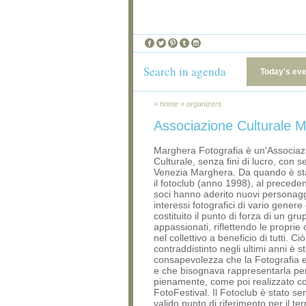
Search in agenda
Today's ev
»
home
»
organizers
Associazione Culturale M
Marghera Fotografia è un'Associaz
Culturale, senza fini di lucro, con s
Venezia Marghera. Da quando è sta
il fotoclub (anno 1998), al precede
soci hanno aderito nuovi personag
interessi fotografici di vario gener
costituito il punto di forza di un gru
appassionati, riflettendo le propri
nel collettivo a beneficio di tutti. Ci
contraddistinto negli ultimi anni è s
consapevolezza che la Fotografia 
e che bisognava rappresentarla per
pienamente, come poi realizzato con
FotoFestival. Il Fotoclub è stato s
valido punto di riferimento per il terr