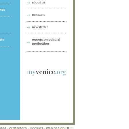
about us
ames
contacts
newsletter
ets
reports on cultural
production
area
-
organizers
-
Cookies
-
web design HCE