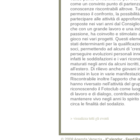
come un convinto punto di partenz
conoscenze riscontrabili altrove. T
permesso il confronto, la possibilità
partecipare alle attività di approfo
proposte nei vari anni dal Consiglio 
che con un grande lavoro e una in
passione, ha coinvolto e stimolato a
gioco nei vari progetti. Questi elem
stati determinanti per la qualificazio
soci, permettendo ad alcuni di 'cre
perseguire evoluzioni personali inn
infatti le soddisfazioni e i vari rico
maturati negli anni da alcuni iscritti,
all'estero. Di rilievo anche giovani i
messisi in luce in varie manifestazio
Riscontrabile inoltre l'apporto che a
hanno riversato nell'attività del gru
riconoscendo il Fotoclub come luog
di lavoro e di dialogo, contribuendo
mantenere vivo negli anni lo spirito
circa le finalità del sodalizio.
>
visualizza tutti gli eventi
© 2008 Agenda Venezia -
iCalendar
-
Feed R