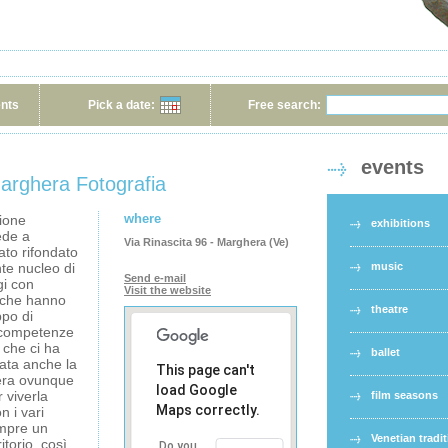
ents
Pick a date:
Free search:
events
arghera Fotografia
where
ione
exhibitions
ede a
Via Rinascita 96 - Marghera (Ve)
to rifondato
nte nucleo di
music
Send e-mail
gi con
Visit the website
e che hanno
theatre
ppo di
e competenze
ò che ci ha
ballet
tata anche la
This page can't
era ovunque
load Google
 viverla
film seasons
Maps correctly.
 i vari
empre un
Venetian tradi
itorio, così
Do you