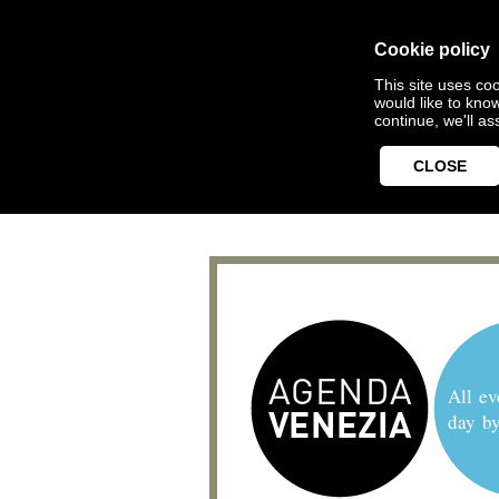
Cookie policy
This site uses coo
would like to kno
continue, we'll a
CLOSE
All ev
day b