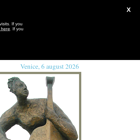
X
sits. If you
k here
. If you
Venice, 6 august 2026