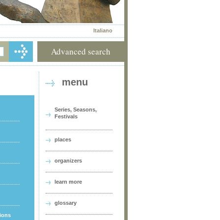
Italiano
Advanced search
menu
Series, Seasons,
Festivals
places
organizers
learn more
glossary
tions