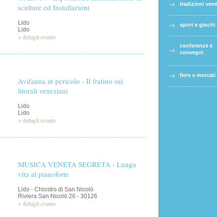
tradizioni ven
sculture ed Installazioni
Lido
sport e giochi
Lido
>
dettagli evento
conferenze e
convegni
fiere e mercati
Avifauna in pericolo - Il fratino sui
litorali veneziani
Lido
Lido
>
dettagli evento
MUSICA VENETA SEGRETA - Lunga
vita al pianoforte
Lido - Chiostro di San Nicolò
Riviera San Nicolò 26 - 30126
>
dettagli evento