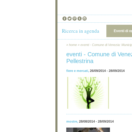
Ricerca in agenda
Eventi di o
»
home
»
eventi - Comune di Venezia: Municipal
eventi - Comune di Venezi
Pellestrina
fiere e mercati
,
26/09/2014 - 28/09/2014
mostre
,
28/08/2014 - 28/09/2014