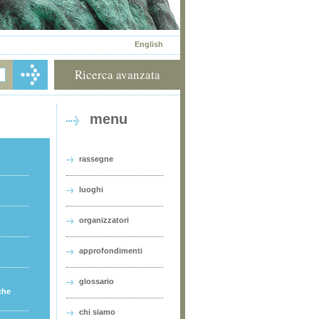
English
Ricerca avanzata
menu
rassegne
luoghi
organizzatori
approfondimenti
glossario
che
chi siamo