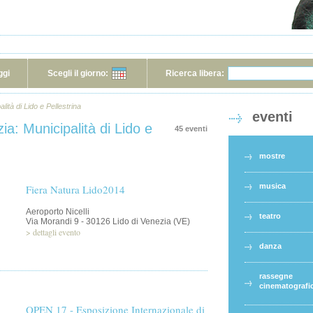
ggi
Scegli il giorno:
Ricerca libera:
ità di Lido e Pellestrina
eventi
a: Municipalità di Lido e
45 eventi
mostre
musica
Fiera Natura Lido2014
Aeroporto Nicelli
teatro
Via Morandi 9 - 30126 Lido di Venezia (VE)
>
dettagli evento
danza
rassegne
cinematografi
OPEN 17 - Esposizione Internazionale di