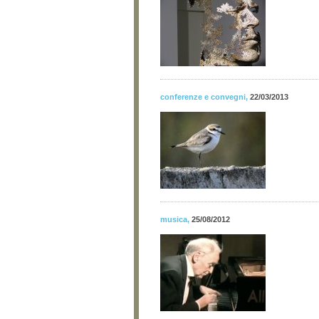
conferenze e convegni
,
22/03/2013
musica
,
25/08/2012