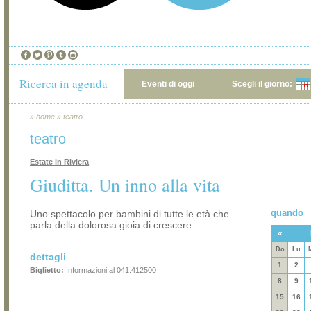
Ricerca in agenda
Eventi di oggi
Scegli il giorno:
»
home
»
teatro
teatro
Estate in Riviera
Giuditta. Un inno alla vita
quando
Uno spettacolo per bambini di tutte le età che
parla della dolorosa gioia di crescere.
«
Do
Lu
dettagli
1
2
Biglietto:
Informazioni al 041.412500
8
9
15
16