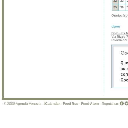
22
23
29
30
Orario:
(sce
dove
Dolo - Ex 
Via Rizzo 7
Riviera del
Que
non
cor
Goo
Sei i
prop
di 
© 2008 Agenda Venezia -
iCalendar
-
Feed Rss
-
Feed Atom
- Seguici su:
sit