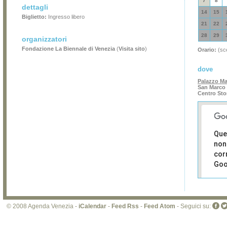
7
8
dettagli
14
15
Biglietto:
Ingresso libero
21
22
28
29
organizzatori
Fondazione La Biennale di Venezia
(
Visita sito
)
Orario:
(sce
dove
Palazzo Ma
San Marco 
Centro Sto
Que
non
cor
Goo
Sei i
prop
di 
© 2008 Agenda Venezia -
iCalendar
-
Feed Rss
-
Feed Atom
- Seguici su:
sit