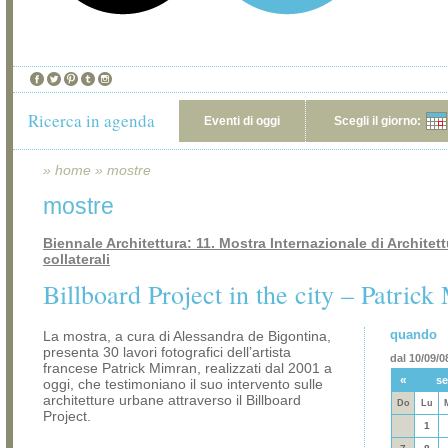
Ricerca in agenda
Eventi di oggi
Scegli il giorno:
»
home
»
mostre
mostre
Biennale Architettura: 11. Mostra Internazionale di Architett
collaterali
Billboard Project in the city – Patric
quando
La mostra, a cura di Alessandra de Bigontina,
presenta 30 lavori fotografici dell’artista
dal 10/09/0
francese Patrick Mimran, realizzati dal 2001 a
«
se
oggi, che testimoniano il suo intervento sulle
architetture urbane attraverso il Billboard
Do
Lu
Project.
1