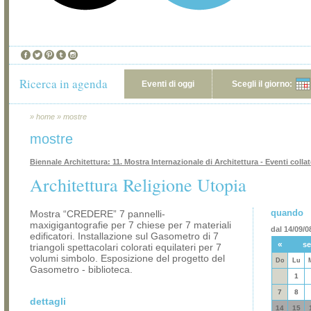
Ricerca in agenda
Eventi di oggi
Scegli il giorno:
»
home
»
mostre
mostre
Biennale Architettura: 11. Mostra Internazionale di Architettura - Eventi collat
Architettura Religione Utopia
quando
Mostra “CREDERE” 7 pannelli-
maxigigantografie per 7 chiese per 7 materiali
dal 14/09/0
edificatori. Installazione sul Gasometro di 7
«
se
triangoli spettacolari colorati equilateri per 7
volumi simbolo. Esposizione del progetto del
Do
Lu
Gasometro - biblioteca.
1
7
8
dettagli
14
15