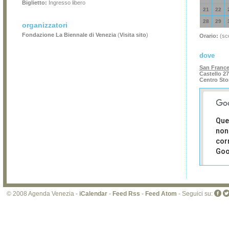
Biglietto:
Ingresso libero
21
22
28
29
organizzatori
Fondazione La Biennale di Venezia
(
Visita sito
)
Orario:
(sce
dove
San France
Castello 27
Centro Sto
Que
non
cor
Goo
Sei i
prop
di 
© 2008 Agenda Venezia -
iCalendar
-
Feed Rss
-
Feed Atom
- Seguici su:
sit