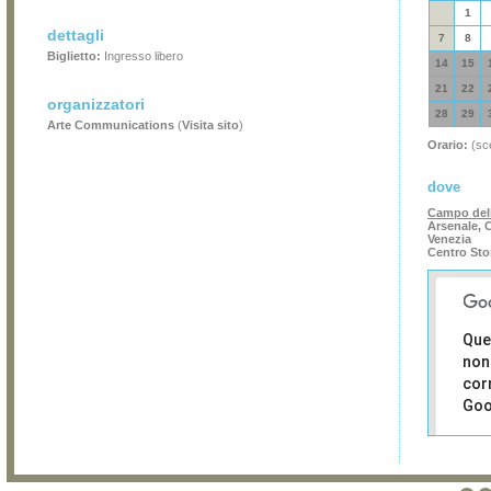
1
dettagli
7
8
Biglietto:
Ingresso libero
14
15
21
22
organizzatori
28
29
Arte Communications
(
Visita sito
)
Orario:
(sce
dove
Campo del
Arsenale, C
Venezia
Centro Sto
Que
non
cor
Goo
Sei i
prop
di 