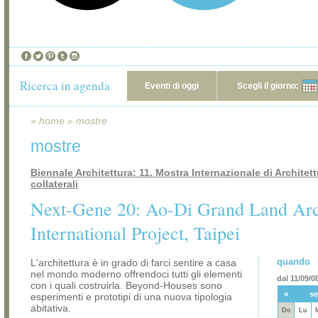
Ricerca in agenda
Eventi di oggi
Scegli il giorno:
»
home
»
mostre
mostre
Biennale Architettura: 11. Mostra Internazionale di Architett
collaterali
Next-Gene 20: Ao-Di Grand Land Arc
International Project, Taipei
quando
L'architettura è in grado di farci sentire a casa
nel mondo moderno offrendoci tutti gli elementi
dal 11/09/08
con i quali costruirla. Beyond-Houses sono
«
se
esperimenti e prototipi di una nuova tipologia
abitativa.
Do
Lu