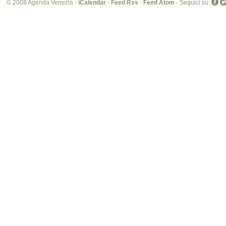
© 2008 Agenda Venezia -
iCalendar
-
Feed Rss
-
Feed Atom
- Seguici su:
sit