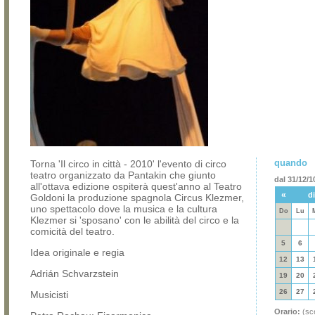
quando
Torna 'Il circo in città - 2010' l'evento di circo
teatro organizzato da Pantakin che giunto
dal 31/12/1
all'ottava edizione ospiterà quest'anno al Teatro
«
d
Goldoni la produzione spagnola Circus Klezmer,
uno spettacolo dove la musica e la cultura
Do
Lu
Klezmer si 'sposano' con le abilità del circo e la
comicità del teatro.
5
6
Idea originale e regia
12
13
Adrián Schvarzstein
19
20
26
27
Musicisti
Orario:
(sce