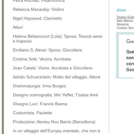
Petra Rochau: Fisarmonica
Rebecca Macauley: Violino
dove
Teatro Gol
Nigel Haywood: Clarinetto
San Marco 
Venezia
Attori
Centro Sto
Helena Bettancourt (Lola): Sposa, Tessuti aerei
e trapezio
Emiliano S. Alessi: Sposo, Giocoliere
Que
non
Cristina Solé: Vecina. Acrobata
cor
Joan Catalá: Vicino. Acrobata e Giocoliere
Goo
Adrián Schvarzstein: Matto del villaggio, Attore
Sei i
prop
Drammaturgia: Irma Borges
di 
Disegno scenografia: Miri Yeffet, Tzabar Amit
sit
Disegno Luci: Francis Baena
Costumista: Paulette
Produzione: Ateneu Nou Barris (Barcellona)
In un villaggio dell'Europa orientale, che non è