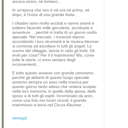
ancora vicino, né lontano...
In un'epoca che non è né ora né prima, né
dopo, è l'inizio di una grande festa...
I cittadini sono molto eccitati e vanno avanti e
indietro facendo mille giocolerie, acrobazie e
avventure ... perché si tratta di un giorno molto
speciale. Nel mercato, i musicisti stanno
accordando i loro strumenti e la musica klezmer
si comincia ad ascoltare in tutti gli angoli. Lo
scemo del villaggio, lancia in cielo gli inviti. Gli
inviti per cosa? Per il il matrimonio! Ma, come
tutte le storie, ci sono sempre degli
inconvenienti...
E tutto questo avviene con grande umorismo,
perché gli abitanti di questo luogo speciale
avranno sempre un asso nella manica per
questo giorno tanto atteso che resterà scolpito
nella loro memoria, in quello della sposa, dello
sposo e di tutti gli ospiti. Incorniciato da anni,
come una foto nei nostri ricordi, il grande
matrimonio si terrà nel Circus Klezmer...
dettagli