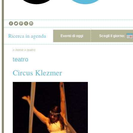
Ricerca in agenda
Eventi di oggi
Scegli il giorno:
»
home
»
teatro
teatro
Circus Klezmer