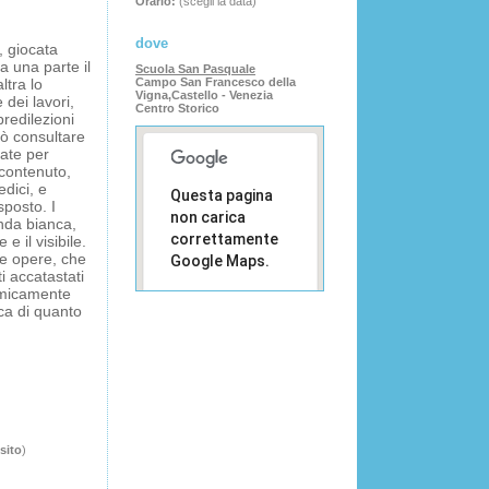
Orario:
(scegli la data)
dove
, giocata
a una parte il
Scuola San Pasquale
ltra lo
Campo San Francesco della
Vigna,Castello - Venezia
 dei lavori,
Centro Storico
 predilezioni
uò consultare
iate per
 contenuto,
edici, e
Questa pagina
sposto. I
non carica
tenda bianca,
correttamente
 e il visibile.
le opere, che
Google Maps.
i accatastati
namicamente
Sei il
ica di quanto
OK
proprietario
di questo
sito web?
 sito
)