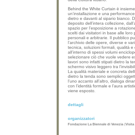
Behind the White Curtain è insieme
un’installazione e una performance
dietro e davanti al sipario bianco. D
deposito dell’intera collezione, dall’a
spazio per l’esposizione a rotazione
scelti dai visitatori in base alle loro
personali e arbitrarie. Il pubblico p
l’archivio delle opere, diverse e var
tecnica, soluzioni formali, qualità e
all’interno di spessi volumi enciclop
selezionare ciò che vuole vedere e
lavori sono infatti stipati dietro la 
schermo visivo leggero tra l’invisibile
La qualità materiale e concreta del
dietro la tenda sono semplici oggett
l’uno accanto all’altro, dialoga di
con l’identità formale e l’aura artist
viene esposto.
dettagli
organizzatori
Fondazione La Biennale di Venezia
(
Visita