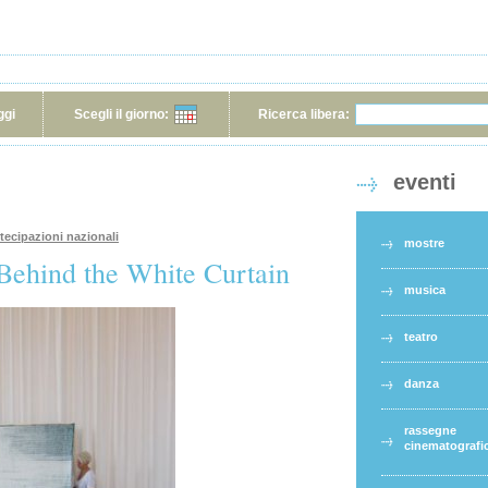
ggi
Scegli il giorno:
Ricerca libera:
eventi
rtecipazioni nazionali
mostre
 Behind the White Curtain
musica
teatro
danza
rassegne
cinematografi