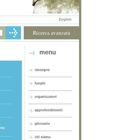
English
Ricerca avanzata
menu
rassegne
luoghi
organizzatori
approfondimenti
glossario
che
chi siamo