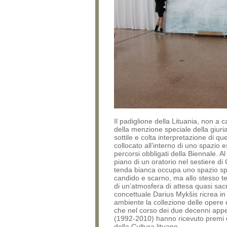
Il padiglione della Lituania, non a c
della menzione speciale della giuri
sottile e colta interpretazione di q
collocato all’interno di uno spazio e
percorsi obbligati della Biennale. A
piano di un oratorio nel sestiere di
tenda bianca occupa uno spazio sp
candido e scarno, ma allo stesso 
di un’atmosfera di attesa quasi sacra
concettuale Darius Mykšis ricrea in
ambiente la collezione delle opere de
che nel corso dei due decenni appe
(1992-2010) hanno ricevuto premi 
della Cultura lituano.