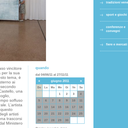
tradizioni ven
sport e giochi
conferenze e
convegni
fiere e mercati
quando
aso vincitore
a per la sua
dal 04/06/11 al 27/11/11
uesto tema, è
«
»
giugno 2011
sterno ai
l secondo
Do
Lu
Ma
Me
Gi
Ve
Sa
 Castello, una
1
2
3
4
oglio,
tempo soffuso
5
6
7
8
9
10
11
le. L’artista
12
13
14
15
16
17
18
 questo
gli artisti
19
20
21
22
23
24
25
na trascorsi
26
27
28
29
30
dal Ministero