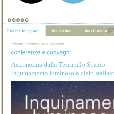
Ricerca in agenda
Eventi di oggi
Scegli il giorno:
»
home
»
conferenze e convegni
conferenze e convegni
Astronomia dalla Terra allo Spazio -
Inquinamento luminoso e cielo stellat