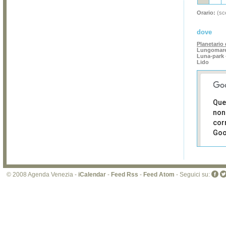
Orario:
(sce
dove
Planetario 
Lungomare
Luna-park 
Lido
Que
non
cor
Goo
Sei i
prop
di 
© 2008 Agenda Venezia -
iCalendar
-
Feed Rss
-
Feed Atom
- Seguici su:
sit