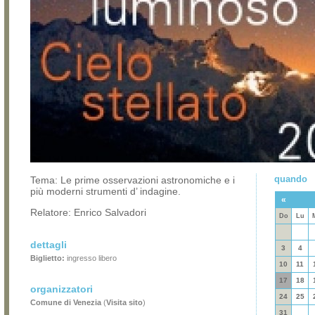
quando
Tema: Le prime osservazioni astronomiche e i
più moderni strumenti d’ indagine.
«
Relatore: Enrico Salvadori
Do
Lu
dettagli
3
4
Biglietto:
ingresso libero
10
11
17
18
organizzatori
24
25
Comune di Venezia
(
Visita sito
)
31