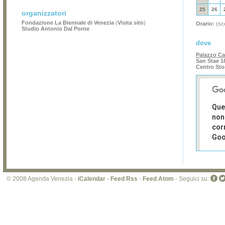
25
26
organizzatori
Fondazione La Biennale di Venezia
(
Visita sito
)
Orario:
(sce
Studio Antonio Dal Ponte
dove
Palazzo Ca
San Stae 1
Centro Sto
Que
non
cor
Goo
Sei i
prop
di 
© 2008 Agenda Venezia -
iCalendar
-
Feed Rss
-
Feed Atom
- Seguici su:
sit