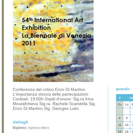
quando
Conferenza del critico Enzo Di Martino.
L'importanza storica delle partecipazioni
«
se
Cocktail- 19:00h Ospiti d'onore: Sig.ra Irina
Moutafchieva Sig.ra. Rachele Scandella Sig.
Do
Lu
Enzo Di Martino Sig. Georges Luks
4
5
dettagli
11
12
Biglietto:
ingresso libero
18
19