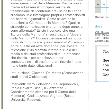
'imbalsamazione' della Memoria. Poiché sono i
26
27
media ad essere il principale veicolo di
trasmissione dei contenuti previsti dalla Legge,
crediamo utile interrogare proprio i professionisti
Orario:
(sce
del settore, i giornalisti. Come si vive nelle
redazioni la Giornata della Memoria? Quali le
strategie comunicative che, anno dopo anno, si
dove
sono affermate? Esiste il pericolo che una
Villa Herrio
'liturgia della Memoria' si sostituisca al 'dovere
Calle Mich
della Memoria'? Occorre pensare ad un nuovo
54/P - 3013
Centro Sto
modo di comunicare questo evento? Vorremmo
porre queste ed altre domande, per avviare una
riflessione e un dibattito intorno al ruolo dei
media e dei suoi professionisti in un processo
che rischia – per stanchezza o per
Que
consuetudine – di trasformare il ricordo in una
non
tra le tante date istituzionali.
cor
Intruduzione: Giovanni De Martis (Associazione
Goo
studi storici Olokaustos)
Interventi: Piero Colaprico (“La Repubblica'),
Sei i
Paolo Navarro Dina (“Il Gazzettino” /
prop
Coordinamento cittadino per il Giorno della
di 
Memoria), Gadi Luzzatto Voghera (Boston
sit
University, Padova).