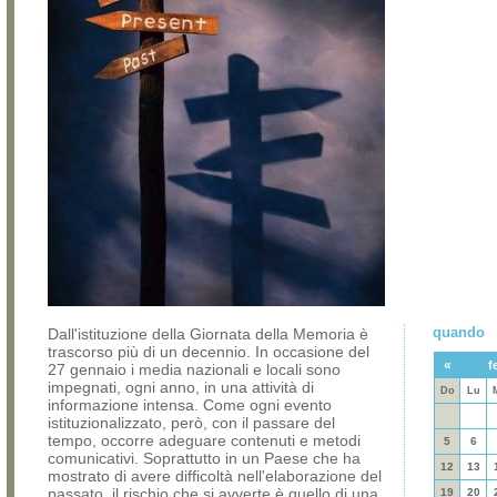
quando
Dall'istituzione della Giornata della Memoria è
trascorso più di un decennio. In occasione del
«
f
27 gennaio i media nazionali e locali sono
impegnati, ogni anno, in una attività di
Do
Lu
informazione intensa. Come ogni evento
istituzionalizzato, però, con il passare del
tempo, occorre adeguare contenuti e metodi
5
6
comunicativi. Soprattutto in un Paese che ha
12
13
mostrato di avere difficoltà nell'elaborazione del
passato, il rischio che si avverte è quello di una
19
20