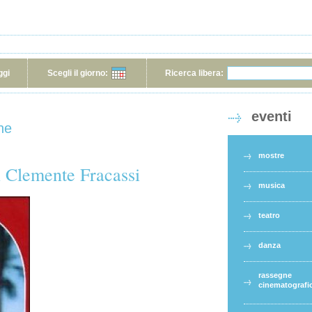
ggi
Scegli il giorno:
Ricerca libera:
eventi
he
mostre
i Clemente Fracassi
musica
teatro
danza
rassegne
cinematografi