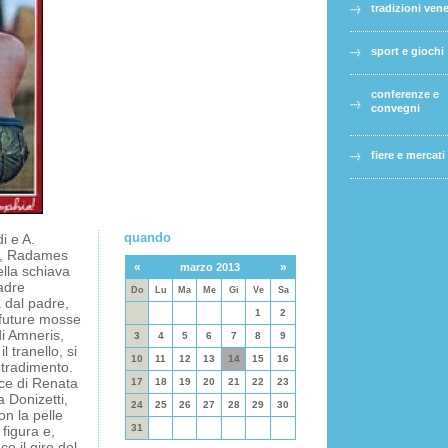
tradizioni ven
sport e giochi
conferenze e
convegni
fiere e mercati
quando
i e A.
pi, Radames
«
»
marzo 2013
ella schiava
adre
Do
Lu
Ma
Me
Gi
Ve
Sa
a dal padre,
1
2
 future mosse
di Amneris,
3
4
5
6
7
8
9
 tranello, si
10
11
12
13
14
15
16
 tradimento.
oce di Renata
17
18
19
20
21
22
23
 Donizetti,
24
25
26
27
28
29
30
n la pelle
31
figura e,
ece il giro del