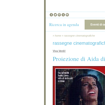
Ricerca in agenda
Eventi di o
»
home
»
rassegne cinematografiche
rassegne cinematografic
Viva Verdi!
Proiezione di Aida d