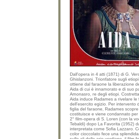
Dall'opera in 4 atti (1871) di G. Verd
Ghislanzoni. Trionfatore sugli etio
ottiene dal faraone la liberazione d
Aida di cui è innamorato e di suo p
Amonasro, re degli etiopi. Costrett
Aida induce Radames a rivelare le
dell'esercito egizio. Per intervento 
figlia del faraone, Radames scopre il
costituisce e viene condannato per
2° film-opera di S. Loren (con la v
Tebaldi) dopo La Favorita (1952) da
interpretata come Sofia Lazzaro. Co
color cioccolato fece una splendida 
sulle ali delle arie verdiane, il film f