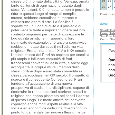
chiese più rinomate della città di Venezia, amata
19
20
tanto dai turisti di ogni nazione quanto dagli
26
27
stessi Veneziani. Ciò nonostante non è possibile
ridurre questo luogo al rango di semplice
Orario:
(sce
museo, sebbene custodisca numerose e
celeberrime opere d'arte. La Basilica è
dove
soprattutto un luogo di culto e il privilegio di
poter vedere tante e importanti opere nel loro
Scuola Gr
Evangelist
contesto originario permette di apprezzare le
San Polo 2
loro qualità artistiche in rapporto al loro
Centro Sto
significato devozionale, che ancora sopravvive
(sebbene mutato dai secoli) nell'odierna vita
religiosa. Eretta, infatti, tra il XIV e il XV secolo,
l'attuale chiesa dei Frari ha ospitato per secoli la
più ampia e influente comunità di frati
Que
francescani conventuali della città, e ancor oggi
non
accoglie tra le proprie mura i membri dello
cor
stesso ordine dopo esser stata convertita in
chiesa parrocchiale nel XIX secolo. Il progetto di
Goo
ricerca e il conseguente Convegno sui Frari
tendono all'acquisizione di una nuova
Sei i
prospettiva di studio, interdisciplinare, capace di
prop
ricostruire la rete di relazioni storiche, sociali e
di 
religiose che hanno plasmato nei secoli l'identità
sit
di questo luogo. Le molte attività del convento
coprirono anche molti aspetti relativi alla vita
sociale ed economica della città diventando un
punto fondamentale per nuove riflessioni e per