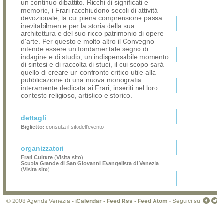
un continuo dibattito. Ricchi di significati e
memorie, i Frari racchiudono secoli di attività
devozionale, la cui piena comprensione passa
inevitabilmente per la storia della sua
architettura e del suo ricco patrimonio di opere
d'arte. Per questo e molto altro il Convegno
intende essere un fondamentale segno di
indagine e di studio, un indispensabile momento
di sintesi e di raccolta di studi, il cui scopo sarà
quello di creare un confronto critico utile alla
pubblicazione di una nuova monografia
interamente dedicata ai Frari, inseriti nel loro
contesto religioso, artistico e storico.
dettagli
Biglietto:
consulta il sitodell'evento
organizzatori
Frari Culture
(
Visita sito
)
Scuola Grande di San Giovanni Evangelista di Venezia
(
Visita sito
)
© 2008 Agenda Venezia -
iCalendar
-
Feed Rss
-
Feed Atom
- Seguici su: